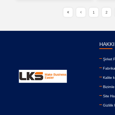
1
2
HAKKI
Şirket P
Fabrika
Kalite 
Bizimle 
Site Ha
Gizlilik