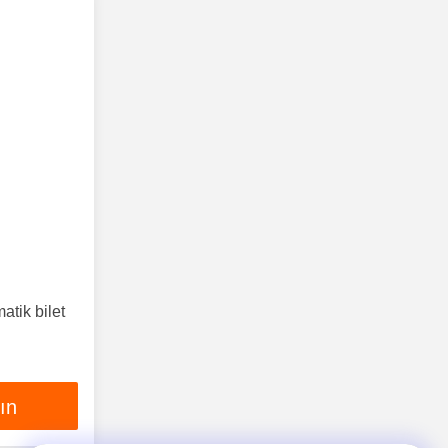
atik bilet
lın