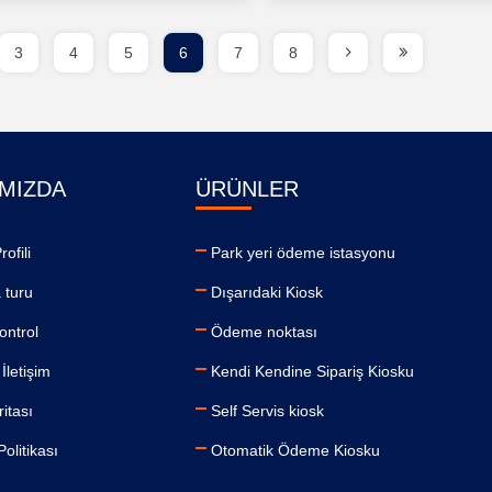
3
4
5
6
7
8
MIZDA
ÜRÜNLER
rofili
Park yeri ödeme istasyonu
 turu
Dışarıdaki Kiosk
kontrol
Ödeme noktası
İletişim
Kendi Kendine Sipariş Kiosku
ritası
Self Servis kiosk
 Politikası
Otomatik Ödeme Kiosku