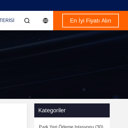
En İyi Fiyatı Alın
TERISI
Kategoriler
Park Yeri Ödeme Istasyonu
(30)