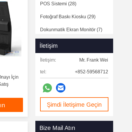
POS Sistemi
(28)
Fotoğraf Baskı Kiosku
(29)
Dokunmatik Ekran Monitör
(7)
Dijital Sinyal
(124)
İletişim
Hız Kapıları
(12)
İletişim:
Mr. Frank Wei
tel:
+852-59568712
nayı İçin
Satış
Şimdi İletişime Geçin
lın
Bize Mail Atın