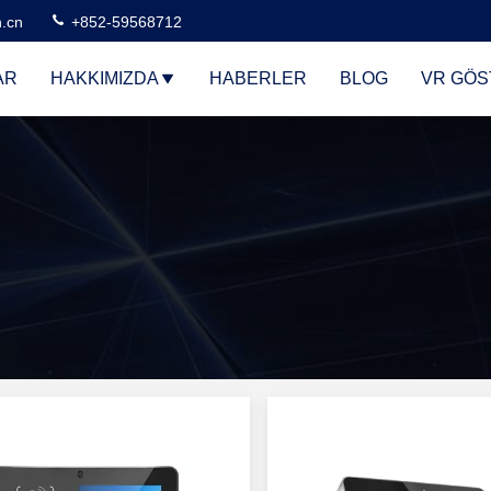
n.cn
+852-59568712
AR
HAKKIMIZDA
HABERLER
BLOG
VR GÖS