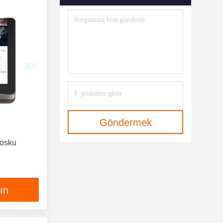
Göndermek
iosku
lın