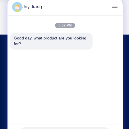
Joy Jiang
5:57 PM
Good day, what product are you looking 
for?
BIZIMLE İLETIŞIM
frank@lien.cn
+852-59568712
90-8 Dayang Yolu, 2. Kat, Rentian Topluluğu,
Fuhai Caddesi, Baoan Bölgesi, Shenzhen,
Guangdong, Çin