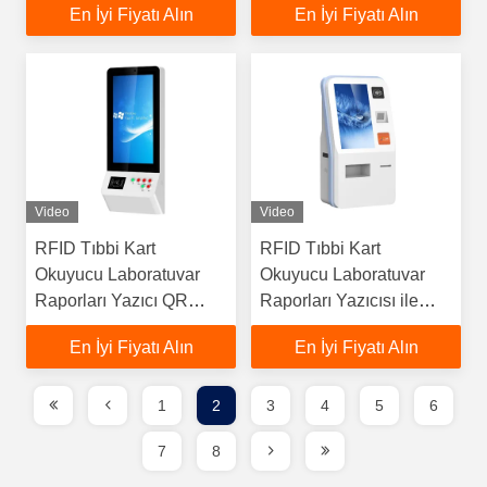
En İyi Fiyatı Alın
En İyi Fiyatı Alın
Kiosk 19 İnç
Video
Video
RFID Tıbbi Kart
RFID Tıbbi Kart
Okuyucu Laboratuvar
Okuyucu Laboratuvar
Raporları Yazıcı QR
Raporları Yazıcısı ile
Tarayıcı Kredi Kartı
Hastane Sağlık Kiosku
En İyi Fiyatı Alın
En İyi Fiyatı Alın
Okuyucu Hastane İçin
Self Servis Kiosk
1
2
3
4
5
6
7
8