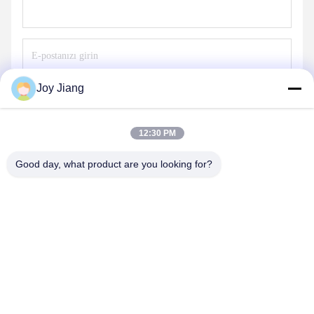
Joy Jiang
Göndermek
12:30 PM
Good day, what product are you looking for?
SHENZHEN LEAN KIOSK SYSTEMS CO.,
LTD.
frank@lien.cn
+852-59568712