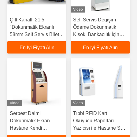
Video
Çift Kanallı 21.5
Self Servis Değişim
"Dokunmatik Ekranlı
Ödeme Dokunmatik
58mm Self Servis Bilet
Kisok, Bankacılık İçin
Makinesi Güçlendirildi
Dış Perakende Satış
En İyi Fiyatı Alın
En İyi Fiyatı Alın
Noktası
Video
Video
Serbest Daimi
Tıbbi RFID Kart
Dokunmatik Ekran
Okuyucu Raporları
Hastane Kendi
Yazıcısı ile Hastane Self
Laboratuar Baskı Ödeme
Servis Kiosku