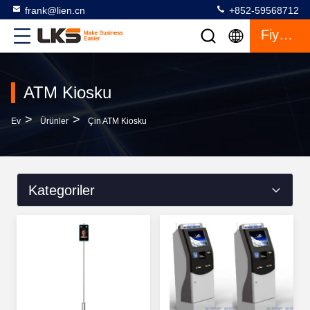
frank@lien.cn
+852-59568712
Fiyat Teklifi
ATM Kiosku
>
>
Ev
Ürünler
Çin ATM Kiosku
Kategoriler