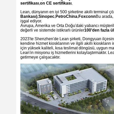
sertifikası
,
on CE sertifikası
.
Lean, dünyanın en iyi 500 şirketine akıllı terminal ç
Bankası)
,
Sinopec
,
PetroChina
,
Foxconn
Bu arada, 
işgal ediyor.
Avrupa, Amerika ve Orta Doğu'daki yabancı müşterile
değerli ve sistemde istikrarlı ürünler
100'den fazla ü
2023'te Shenzhen'de Lean şirketi, Dongyuan ilçesin
kendine hizmet kiosklarının ve ilgili akıllı kioskları
için yüksek kaliteli, kısa teslimat döngüsü, uygun m
Lean'in misyonu iş hizmetlerini kolaylaştırmaktır. L
getirmeye çalışacaktır.