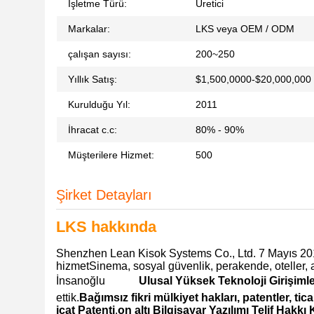
İşletme Türü:
Üretici
Markalar:
LKS veya OEM / ODM
çalışan sayısı:
200~250
Yıllık Satış:
$1,500,0000-$20,000,000
Kurulduğu Yıl:
2011
İhracat c.c:
80% - 90%
Müşterilere Hizmet:
500
Şirket Detayları
LKS hakkında
Shenzhen Lean Kisok Systems Co., Ltd. 7 Mayıs 2011 
hizmetSinema, sosyal güvenlik, perakende, oteller, a
İnsanoğlu           
Ulusal Yüksek Teknoloji Girişimle
ettik.
Bağımsız fikri mülkiyet hakları, patentler, ticar
icat Patenti
,
on altı Bilgisayar Yazılımı Telif Hakkı