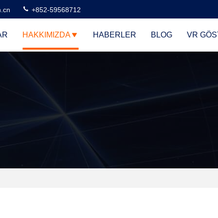
n.cn
+852-59568712
AR
HAKKIMIZDA
HABERLER
BLOG
VR GÖS