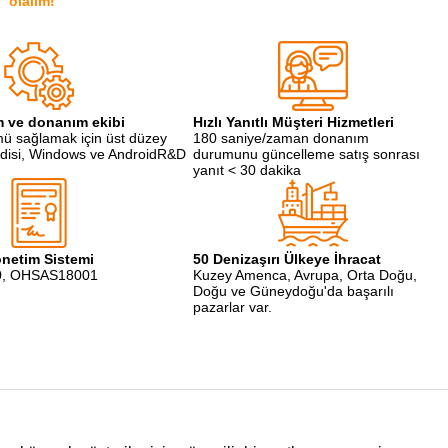
olalım!
m ve donanım ekibi
Hızlı Yanıtlı Müşteri Hizmetleri
mü sağlamak için üst düzey
180 saniye/zaman donanım
ndisi, Windows ve AndroidR&D
durumunu güncelleme satış sonrası
yanıt < 30 dakika
önetim Sistemi
50 Denizaşırı Ülkeye İhracat
0, OHSAS18001
Kuzey Amenca, Avrupa, Orta Doğu,
Doğu ve Güneydoğu'da başarılı
pazarlar var.