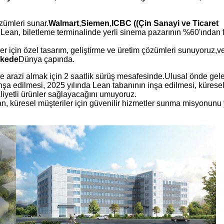
özümleri sunar.
Walmart
,
Siemen
,
ICBC ((Çin Sanayi ve Ticaret
Lean, biletleme terminalinde yerli sinema pazarının %60'ından f
r için özel tasarım, geliştirme ve üretim çözümleri sunuyoruz,v
lkede
Dünya çapında.
e arazi almak için 2 saatlik sürüş mesafesinde.Ulusal önde gel
n inşa edilmesi, 2025 yılında Lean tabanının inşa edilmesi, kürese
aliyetli ürünler sağlayacağını umuyoruz.
ean, küresel müşteriler için güvenilir hizmetler sunma misyonunu