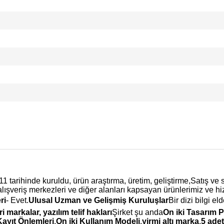
tarihinde kuruldu, ürün araştırma, üretim, geliştirme,Satış ve s
lışveriş merkezleri ve diğer alanları kapsayan ürünlerimiz ve hi
ri
- Evet.
Ulusal Uzman ve Gelişmiş Kuruluşlar
Bir dizi bilgi el
i markalar, yazılım telif hakları
Şirket şu anda
On iki Tasarım P
 Kayıt Önlemleri
,
On iki Kullanım Modeli
,
yirmi altı marka
,
5 ade