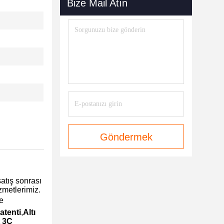
Bize Mail Atın
Göndermek
atış sonrası
zmetlerimiz.
de
atenti
,
Altı
t 3C