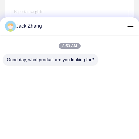
Jack Zhang
Göndermek
8:53 AM
Good day, what product are you looking for?
SHENZHEN LEAN KIOSK SYSTEMS CO.,
LTD.
frank@lien.cn
+852-59568712
90-8 Dayang Yolu, 2. Kat, Rentian Topluluğu, Fuhai Caddesi,