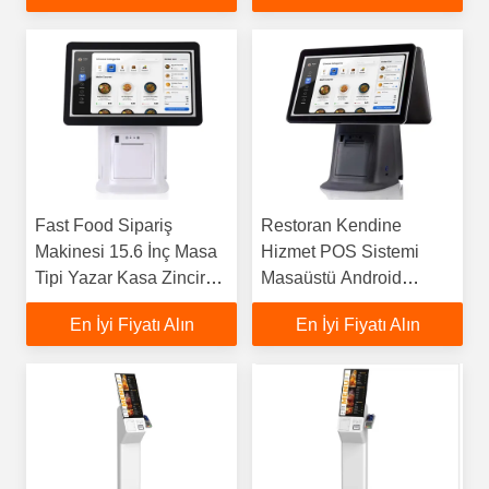
Fast Food Sipariş
Restoran Kendine
Makinesi 15.6 İnç Masa
Hizmet POS Sistemi
Tipi Yazar Kasa Zincir
Masaüstü Android
Restoranlar İçin 80mm
Dokunmatik Ekran
En İyi Fiyatı Alın
En İyi Fiyatı Alın
Termal Yazıcı İle
Kendine sipariş vermek