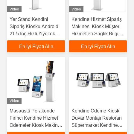
Video
Video
Yer Stand Kendini
Kendine Hizmet Sipariş
Sipariş Kiosku Android
Makinesi Kiosk Müşteri
21.5 Inç Hızlı Yiyecek
Hizmetleri Sağlık Bilgisi
Dokunmatik Ekran
Dokunmatik Ekran
En İyi Fiyatı Alın
En İyi Fiyatı Alın
Yazıcı Kendini Çek
Kiosku
Video
Masaüstü Perakende
Kendine Ödeme Kiosk
Fırıncı Kendine Hizmet
Duvar Montajı Restoran
Ödemeler Kiosk Makine
Süpermarket Kendine
Hızlı Gıda Dokunmatik
Çekme Makinesi