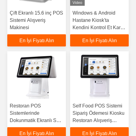
Video
Çift Ekranlı 15.6 inç POS
Windows & Android
Sistemi Alışveriş
Hastane Kiosk'ta
Makinesi
Kendini Kontrol Et Kart
Ödemesi QR Kod
En İyi Fiyatı Alın
En İyi Fiyatı Alın
Tarayıcılı Kendine
Hizmet Makinesi
Restoran POS
Self Food POS Sistemi
Sistemlerinde
Sipariş Ödemesi Kiosku
Dokunmatik Ekranlı Self
Restoran Alışveriş
Servis Sipariş Makinesi
Merkezi için QR Kod
En İyi Fiyatı Alın
En İyi Fiyatı Alın
Tarayıcısı