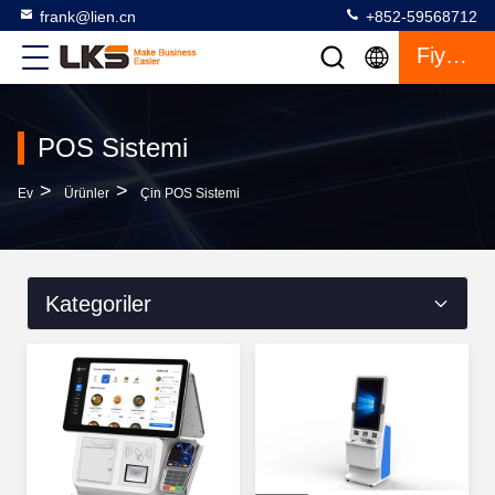
frank@lien.cn
+852-59568712
Fiyat Teklifi
POS Sistemi
>
>
Ev
Ürünler
Çin POS Sistemi
Kategoriler