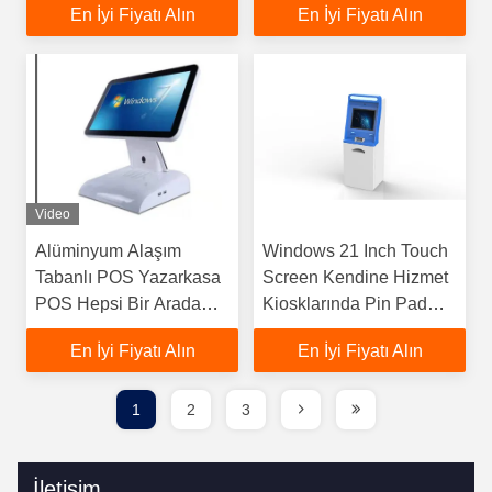
En İyi Fiyatı Alın
En İyi Fiyatı Alın
Ekran Kendine Çekme
Kiosk
Video
Alüminyum Alaşım
Windows 21 Inch Touch
Tabanlı POS Yazarkasa
Screen Kendine Hizmet
POS Hepsi Bir Arada
Kiosklarında Pin Pad
Dokunmatik Bilgisayar
NFC Kart Okuyucu ile
En İyi Fiyatı Alın
En İyi Fiyatı Alın
Kontrol Et
1
2
3
İletişim