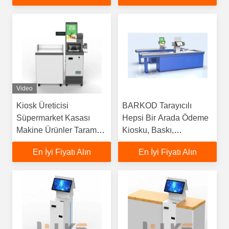
Video
Kiosk Üreticisi
BARKOD Tarayıcılı
Süpermarket Kasası
Hepsi Bir Arada Ödeme
Makine Ürünler Tarama
Kiosku, Baskı,
Kendine Hizmet
Süpermarket İÇİN
En İyi Fiyatı Alın
En İyi Fiyatı Alın
Ödemesi
Otomatik Ödeme
KIOSK'unu Taşıma