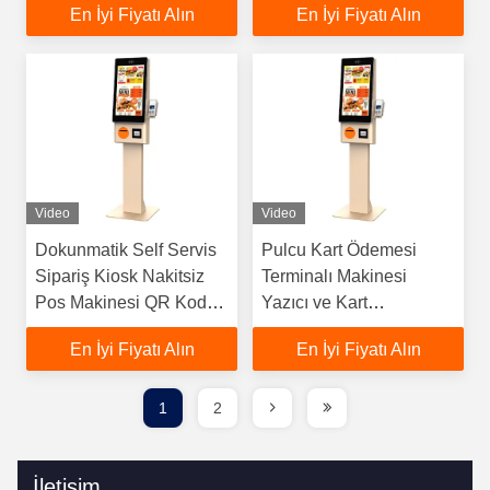
En İyi Fiyatı Alın
En İyi Fiyatı Alın
Video
Video
Dokunmatik Self Servis
Pulcu Kart Ödemesi
Sipariş Kiosk Nakitsiz
Terminalı Makinesi
Pos Makinesi QR Kod
Yazıcı ve Kart
Okuyucu İle
Okuyucuyla Kendine
En İyi Fiyatı Alın
En İyi Fiyatı Alın
Hizmet Yiyecek Sipariş
Kiosku
1
2
İletişim