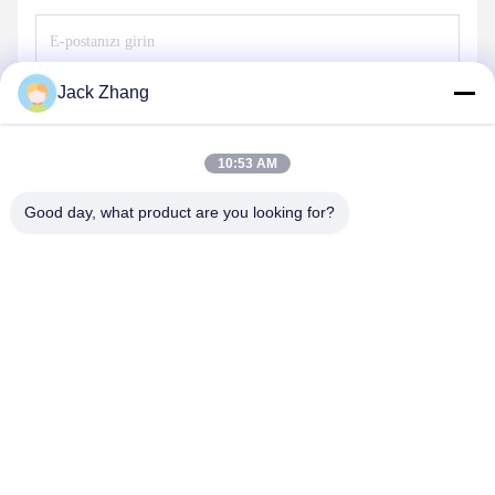
Jack Zhang
Göndermek
10:53 AM
Good day, what product are you looking for?
SHENZHEN LEAN KIOSK SYSTEMS CO.,
LTD.
frank@lien.cn
+852-59568712
90-8 Dayang Yolu, 2. Kat, Rentian Topluluğu, Fuhai Caddesi,