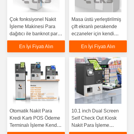
Çok fonksiyonel Nakit
Masa üstü yerleştirilmiş
İşleme Makinesi Para
çift ekranlı perakende
dağıtıcı ile banknot para
eczaneler için kendi
alıcısı
kendine hizmet kiosku
En İyi Fiyatı Alın
En İyi Fiyatı Alın
Otomatik Nakit Para
10.1 inch Dual Screen
Kredi Kartı POS Ödeme
Self Check Out Kiosk
Terminalı İşleme Kendini
Nakit Para İşleme
Çekmek Makinesi
Makinesi