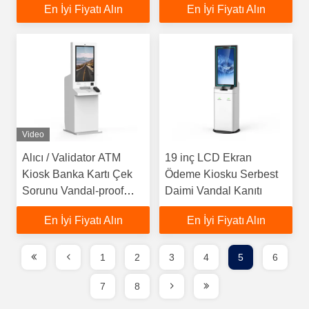
En İyi Fiyatı Alın
En İyi Fiyatı Alın
Video
Alıcı / Validator ATM
19 inç LCD Ekran
Kiosk Banka Kartı Çek
Ödeme Kiosku Serbest
Sorunu Vandal-proof
Daimi Vandal Kanıtı
kontrol edin
En İyi Fiyatı Alın
En İyi Fiyatı Alın
1
2
3
4
5
6
7
8