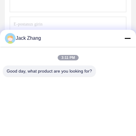
Jack Zhang
Göndermek
3:11 PM
Good day, what product are you looking for?
SHENZHEN LEAN KIOSK SYSTEMS CO.,
LTD.
frank@lien.cn
+852-59568712