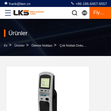
frank@lien.cn
+86-186-6457-6557
Fiyat Teklifi
Ürünler
>
>
>
Ev
Ürünler
Ödeme Noktası
Çok Noktalı Dokunmatik Tekil Ekranlı Parmak İzi Kimlik Tarayıcı Nakit Ödeme Noktası