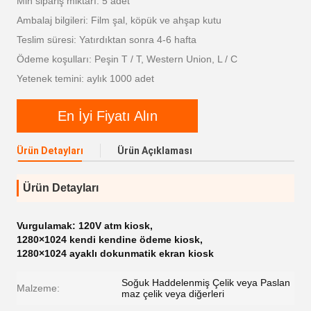
Min sipariş miktarı: 5 adet
Ambalaj bilgileri: Film şal, köpük ve ahşap kutu
Teslim süresi: Yatırdıktan sonra 4-6 hafta
Ödeme koşulları: Peşin T / T, Western Union, L / C
Yetenek temini: aylık 1000 adet
En İyi Fiyatı Alın
Ürün Detayları
Ürün Açıklaması
Ürün Detayları
Vurgulamak:
120V atm kiosk
,
1280×1024 kendi kendine ödeme kiosk
,
1280×1024 ayaklı dokunmatik ekran kiosk
Soğuk Haddelenmiş Çelik veya Paslan
Malzeme:
maz çelik veya diğerleri