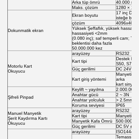
Arka tüp ömrü
40.000 saat
Maks. çözüm
1280 × 102
17 inç Diyag
Ekran boyutu
isteğe bağlı
çözüm
4096x4096
Yüksek Şeffaflık, yüksek hassasiy
Dokunmatik ekran
hassasiyeti <2mm
(0.080 inç); saf temperli cam; Te
beklentisi daha fazla
50.000.000 kez
arayüzey
RS232
Destek Magc
Kart tipi
S50, S70, U
Motorlu Kart
Güç gerilimi
DC 24V ±%
Okuyucu
Manyetik si
Kart giriş yöntemi
arka
kart sinyali
Keylift ~ yayılma
2.000.000 
Anahtar gücü
2 ~ 3N
Şifreli Pinpad
Anahtar yolculuk
> 2.5mm
Koruma seviyesi
IP65
arayüzey
RS232
Manuel Manyetik
Kart tipi
Manyetik ka
Şerit Kaydırma Kartı
Manyetik Kafa Ömrü
500.000 / d
Okuyucu
Güç gerilimi
DC 5V ±% 
arayüzey
ISO14443 d
Temassız I