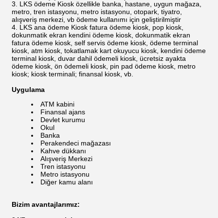
LKS ödeme Kiosk özellikle banka, hastane, uygun mağaza,
metro, tren istasyonu, metro istasyonu, otopark, tiyatro,
alışveriş merkezi, vb ödeme kullanımı için geliştirilmiştir
LKS ana ödeme Kiosk fatura ödeme kiosk, pop kiosk,
dokunmatik ekran kendini ödeme kiosk, dokunmatik ekran
fatura ödeme kiosk, self servis ödeme kiosk, ödeme terminal
kiosk, atm kiosk, tokatlamak kart okuyucu kiosk, kendini ödeme
terminal kiosk, duvar dahil ödemeli kiosk, ücretsiz ayakta
ödeme kiosk, ön ödemeli kiosk, pin pad ödeme kiosk, metro
kiosk; kiosk terminali; finansal kiosk, vb.
Uygulama
ATM kabini
Finansal ajans
Devlet kurumu
Okul
Banka
Perakendeci mağazası
Kahve dükkanı
Alışveriş Merkezi
Tren istasyonu
Metro istasyonu
Diğer kamu alanı
Bizim avantajlarımız: