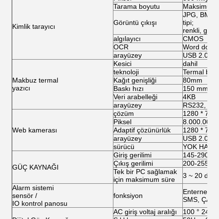
Tarama boyutu
Maksimum 
JPG, BMP, 
Görüntü çıkışı
tipi;
Kimlik tarayıcı
renkli, gri, 
algılayıcı
CMOS
OCR
Word dosya
arayüzey
USB 2.0
Kesici
dahil
teknoloji
Termal bas
Makbuz termal
Kağıt genişliği
80mm
yazıcı
Baskı hızı
150 mm / s
Veri arabelleği
4KB
arayüzey
RS232, US
çözüm
1280 * 720
Piksel
8.000.000
Web kamerası
Adaptif çözünürlük
1280 * 720
arayüzey
USB 2.0
sürücü
YOK HAYIR
Giriş gerilimi
145-290va
Çıkış gerilimi
200-255va
GÜÇ KAYNAĞI
Tek bir PC sağlamak
3 ~ 20 dakik
için maksimum süre
Alarm sistemi
Enternet iş
sensör /
fonksiyon
SMS, ÇAĞR
IO kontrol panosu
AC giriş voltaj aralığı
100 ° 240