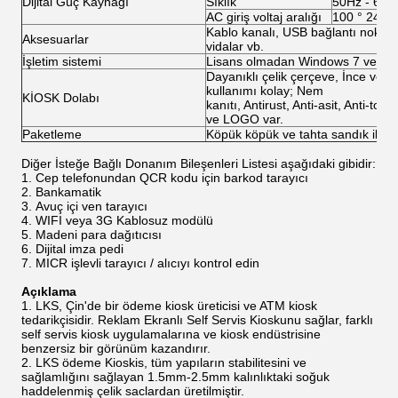
Dijital Güç Kaynağı
Sıklık
50Hz - 60H
AC giriş voltaj aralığı
100 ° 240
Kablo kanalı, USB bağlantı noktaları
Aksesuarlar
vidalar vb.
İşletim sistemi
Lisans olmadan Windows 7 veya W
Dayanıklı çelik çerçeve, İnce ve a
kullanımı kolay; Nem
KİOSK Dolabı
kanıtı, Antirust, Anti-asit, Anti-toz,
ve LOGO var.
Paketleme
Köpük köpük ve tahta sandık ile 
Diğer İsteğe Bağlı Donanım Bileşenleri Listesi aşağıdaki gibidir:
Cep telefonundan QCR kodu için barkod tarayıcı
Bankamatik
Avuç içi ven tarayıcı
WIFI veya 3G Kablosuz modülü
Madeni para dağıtıcısı
Dijital imza pedi
MICR işlevli tarayıcı / alıcıyı kontrol edin
Açıklama
LKS, Çin'de bir ödeme kiosk üreticisi ve ATM kiosk
tedarikçisidir. Reklam Ekranlı Self Servis Kioskunu sağlar, farklı
self servis kiosk uygulamalarına ve kiosk endüstrisine
benzersiz bir görünüm kazandırır.
LKS ödeme Kioskis, tüm yapıların stabilitesini ve
sağlamlığını sağlayan 1.5mm-2.5mm kalınlıktaki soğuk
haddelenmiş çelik saclardan üretilmiştir.