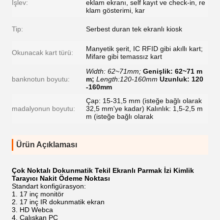
İşlev:
eklam ekranı, self kayıt ve check-in, re
klam gösterimi, kar
Tip:
Serbest duran tek ekranlı kiosk
Manyetik şerit, IC RFID gibi akıllı kart;
Okunacak kart türü:
Mifare gibi temassız kart
Width: 62~71mm;
Genişlik: 62~71 m
banknotun boyutu:
m;
Length:120-160mm
Uzunluk: 120
-160mm
Çap: 15-31,5 mm (isteğe bağlı olarak
madalyonun boyutu:
32,5 mm'ye kadar) Kalınlık: 1,5-2,5 m
m (isteğe bağlı olarak
Ürün Açıklaması
Çok Noktalı Dokunmatik Tekil Ekranlı Parmak İzi Kimlik
Tarayıcı Nakit Ödeme Noktası
Standart konfigürasyon:
17 inç monitör
17 inç IR dokunmatik ekran
HD Webca
Çalışkan PC