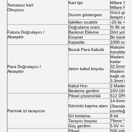
Kart tipi
Mifare S50,
Temassız kart
Mifare Pro, 
Okuyucu
Gücü göste
Durum göstergesi
iletişim du
İşletilen sıcaklık
-20 ila + 6
Doğrulama oranı
% 96 veya 
Fatura Doğrulayıcı /
Banknot Ekleme
Dört yol
Akseptör
Emanet
Bir banknot
Kapasite
1000 not M
Maksimum 32
Bozuk Para Kabulü
kanalda
Madeni para
kadar
32.5mm)
Para Doğrulayıcı /
Jeton kabul boyutu
Akseptör
Madeni para
bağlı olarak
3.3mm'dir)
Kabul Hızı
2 Madeni P
Besleme gerilimi
10V-16V D
Piksel çözünürlük
512 DPI
14.6mm (St
Görüntü kapma alanı
(Standart
Parmak izi tarayıcısı
uzunluğu)
Gri tonlama
8 bit
Tarayıcı boyutu
79mm * 49
Güç gerilimi
5.0V +/- 2
Piksel
500 milyon