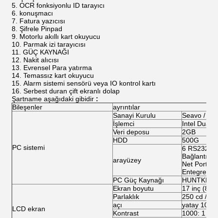
OCR fonksiyonlu ID tarayıcı
konuşmacı
Fatura yazıcısı
Şifrele Pinpad
Motorlu akıllı kart okuyucu
Parmak izi tarayıcısı
GÜÇ KAYNAĞI
Nakit alıcısı
Evrensel Para yatırma
Temassız kart okuyucu
Alarm sistemi sensörü veya IO kontrol kartı
Serbest duran çift ekranlı dolap
Şartname
aşağıdaki gibidir
:
Bileşenler
ayrıntılar
Sanayi Kurulu
Seavo / Gi
İşlemci
Intel Dual C
Veri deposu
2GB
HDD
500G
PC sistemi
6 RS232 Bağ
Bağlantı No
arayüzey
Net Port;
Entegre Net
PC Güç Kaynağı
HUNTKEY / 
Ekran boyutu
17 inç (8 in
Parlaklık
250 cd / m
açı
yatay 100 °
LCD ekran
Kontrast
1000: 1