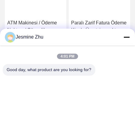
ATM Makinesi / Ödeme
Paralı Zarif Fatura Ödeme
Noktası / Güvenlik
Kiosk, Ücretsiz ayakta ve
Jesmine Zhu
Bileşenleri ve LKS
duvara monte tasarım,
Çin'den Özel Tasarım ile
Uygun maliyetli ATM
En İyi Fiyatı Alın
En İyi Fiyatı Alın
Ödeme Makinesi
Kiosk, Tek elden çözüm
4:01 PM
Good day, what product are you looking for?
SHENZHEN LEAN KIOSK SYSTEMS CO.,
LTD.
frank@lien.cn
+86-186-6457-6557