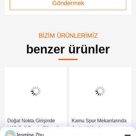
Göndermek
BIZIM ÜRÜNLERIMIZ
benzer ürünler
Doğal Nokta Girişinde
Kamu Spor Mekanlarında
LKS Self Servis Güvenlik
Android Uzaktan
Jesmine Zhu
Hız Kapıları, Akıllı Geçiş
Kumanda Hız Kapısı 6.5