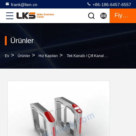
frank@lien.cn
+86-186-6457-6557
Fiyat Teklifi
Ürünler
>
>
>
Ev
Ürünler
Hız Kapıları
Tek Kanallı / Çift Kanallı Hız Kapıları, NFC Kart Okuyucu Ve Kameraya Sahip Güvenlik Geçiş Kontrol Kapıları, LKS