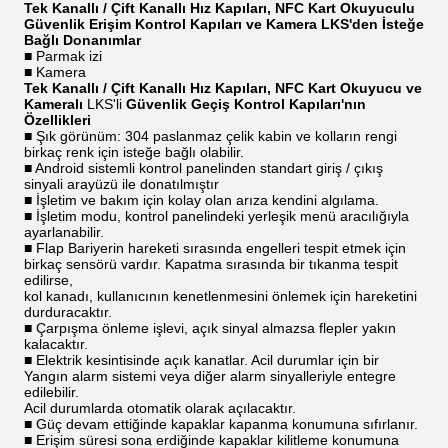
Tek Kanallı / Çift Kanallı Hız Kapıları, NFC Kart Okuyuculu
Güvenlik Erişim Kontrol Kapıları ve Kamera LKS'den İsteğe
Bağlı Donanımlar
■ Parmak izi
■ Kamera
Tek Kanallı / Çift Kanallı Hız Kapıları, NFC Kart Okuyucu ve
Kameralı
LKS'li
Güvenlik Geçiş Kontrol Kapıları'nın
Özellikleri
■ Şık görünüm: 304 paslanmaz çelik kabin ve kolların rengi
birkaç renk için isteğe bağlı olabilir.
■ Android sistemli kontrol panelinden standart giriş / çıkış
sinyali arayüzü ile donatılmıştır
■ İşletim ve bakım için kolay olan arıza kendini algılama.
■ İşletim modu, kontrol panelindeki yerleşik menü aracılığıyla
ayarlanabilir.
■ Flap Bariyerin hareketi sırasında engelleri tespit etmek için
birkaç sensörü vardır. Kapatma sırasında bir tıkanma tespit
edilirse,
kol kanadı, kullanıcının kenetlenmesini önlemek için hareketini
durduracaktır.
■ Çarpışma önleme işlevi, açık sinyal almazsa flepler yakın
kalacaktır.
■ Elektrik kesintisinde açık kanatlar. Acil durumlar için bir
Yangın alarm sistemi veya diğer alarm sinyalleriyle entegre
edilebilir.
Acil durumlarda otomatik olarak açılacaktır.
■ Güç devam ettiğinde kapaklar kapanma konumuna sıfırlanır.
■ Erişim süresi sona erdiğinde kapaklar kilitleme konumuna