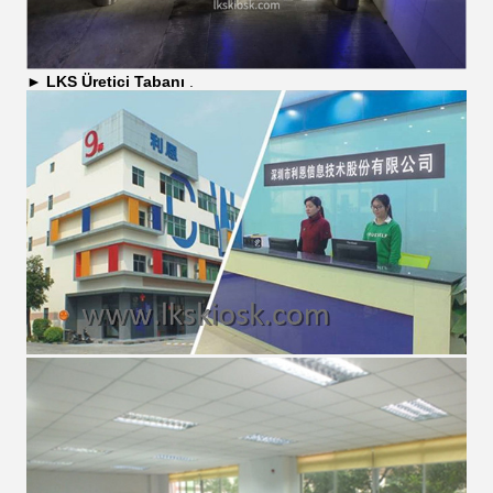
►
LKS
Üretici Tabanı
.