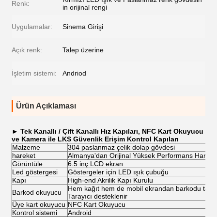
Renk:
in orijinal rengi
Uygulamalar:
Sinema Girişi
Açık renk:
Talep üzerine
İşletim sistemi:
Andriod
Ürün Açıklaması
►
Tek Kanallı / Çift Kanallı Hız Kapıları, NFC Kart Okuyucu
ve Kamera ile LKS Güvenlik Erişim Kontrol Kapıları
Malzeme
304 paslanmaz çelik dolap gövdesi
hareket
Almanya'dan Orijinal Yüksek Performans Hareke
Görüntüle
6.5 inç LCD ekran
Led göstergesi
Göstergeler için LED ışık çubuğu
Kapı
High-end Akrilik Kapı Kurulu
Hem kağıt hem de mobil ekrandan barkodu tara
Barkod okuyucu
Tarayıcı desteklenir
Üye kart okuyucu
NFC Kart Okuyucu
Kontrol sistemi
Android