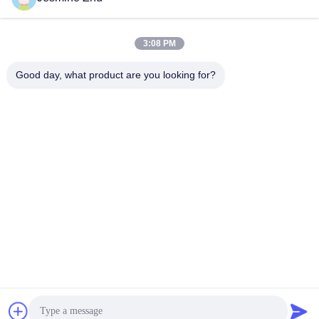
Kontrol Sistemleri
inç LCD Ekran
En İyi Fiyatı Alın
En İyi Fiyatı Alın
3:08 PM
Good day, what product are you looking for?
SHENZHEN LEAN KIOSK SYSTEMS CO.,
LTD.
frank@lien.cn
+86-186-6457-6557
90-8 Dayang Yolu, 2. Kat, Rentian Topluluğu, Fuhai Caddesi,
Baoan Bölgesi, Shenzhen, Guangdong, Çin
Çin İyi Kalite Park yeri ödeme istasyonu Tedarikçi. telif hakkı © 2014-2026
Shenzhen Lean Kiosk Systems Co., Ltd. . Her hakkı saklıdır.