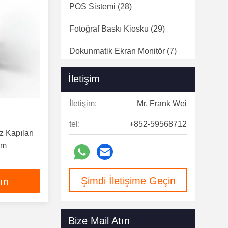
POS Sistemi
(28)
Fotoğraf Baskı Kiosku
(29)
Dokunmatik Ekran Monitör
(7)
Dijital Sinyal
(124)
İletişim
Hız Kapıları
(12)
İletişim:
Mr. Frank Wei
tel:
+852-59568712
z Kapıları
im
Şimdi İletişime Geçin
lın
Bize Mail Atın