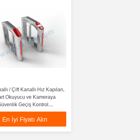
llı / Çift Kanallı Hız Kapıları,
rt Okuyucu ve Kameraya
üvenlik Geçiş Kontrol
ı, LKS
En İyi Fiyatı Alın