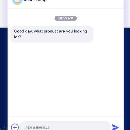
10:59 PM
Good day, what product are you looking 
for?
BIZIMLE İLETIŞIM
frank@lien.cn
+852-59568712
90-8 Dayang Yolu, 2. Kat, Rentian Topluluğu,
Fuhai Caddesi, Baoan Bölgesi, Shenzhen,
Guangdong, Çin
Ltd. . Her hakkı saklıdır.