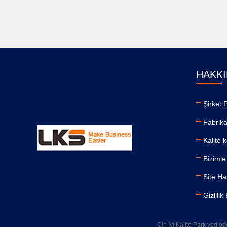
HAKKI
Şirket P
Fabrika
Kalite 
Bizimle 
Site Ha
Gizlilik
Çin İyi Kalite Park yeri 