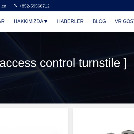
n.cn
+852-59568712
AR
HAKKIMIZDA
HABERLER
BLOG
VR GÖS
ccess control turnstile ] 