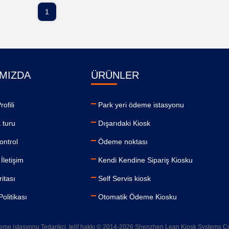
1
MIZDA
ÜRÜNLER
rofili
Park yeri ödeme istasyonu
 turu
Dışarıdaki Kiosk
kontrol
Ödeme noktası
İletişim
Kendi Kendine Sipariş Kiosku
ritası
Self Servis kiosk
 Politikası
Otomatik Ödeme Kiosku
ödeme istasyonu Tedarikçi. telif hakkı © 2014-2026 Shenzhen Lean Kiosk Systems Co., 