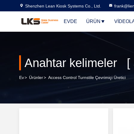
Shenzhen Lean Kiosk Systems Co., Ltd.
frank@lie
EVDE
ÜRÜN
VIDEOL
Anahtar kelimeler [ a
Ev
>
Ürünler
>
Access Control Turnstile Çevrimiçi Üretici