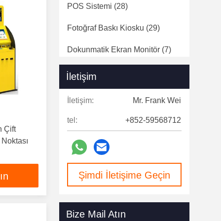
POS Sistemi
(28)
Fotoğraf Baskı Kiosku
(29)
Dokunmatik Ekran Monitör
(7)
Dijital Sinyal
(124)
İletişim
Hız Kapıları
(12)
İletişim:
Mr. Frank Wei
tel:
+852-59568712
 Çift
 Noktası
Şimdi İletişime Geçin
lın
Bize Mail Atın