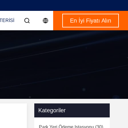
En İyi Fiyatı Alın
TERISI
Kategoriler
Park Yeri Ödeme Istasyonu
(30)