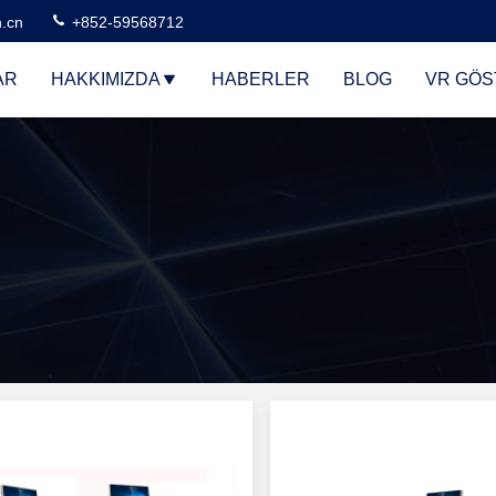
n.cn
+852-59568712
AR
HAKKIMIZDA
HABERLER
BLOG
VR GÖS