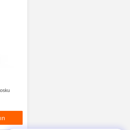
iosku
lın