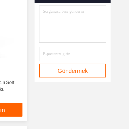
Göndermek
ılı Self
sku
lın