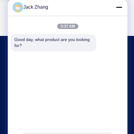
Jack Zhang
5:37 AM
Good day, what product are you looking 
for?
BIZIMLE İLETIŞIM
frank@lien.cn
+852-59568712
90-8 Dayang Yolu, 2. Kat, Rentian Topluluğu,
Fuhai Caddesi, Baoan Bölgesi, Shenzhen,
Guangdong, Çin