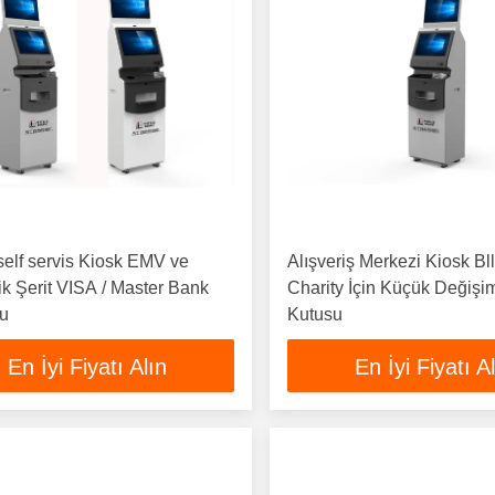
self servis Kiosk EMV ve
Alışveriş Merkezi Kiosk B
k Şerit VISA / Master Bank
Charity İçin Küçük Değiş
ku
Kutusu
En İyi Fiyatı Alın
En İyi Fiyatı A