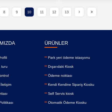
8
9
10
11
12
13
MIZDA
ÜRÜNLER
rofili
Park yeri ödeme istasyonu
 turu
Dışarıdaki Kiosk
kontrol
Ödeme noktası
İletişim
Kendi Kendine Sipariş Kiosku
ritası
Self Servis kiosk
 Politikası
Otomatik Ödeme Kiosku