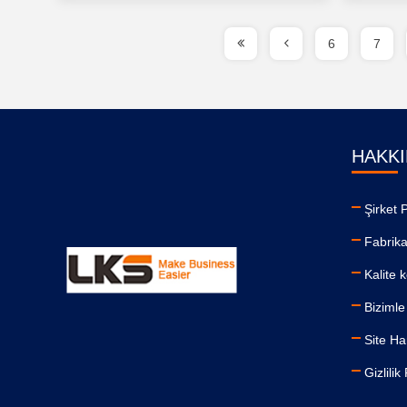
6
7
HAKKI
Şirket P
Fabrika
Kalite 
Bizimle 
Site Ha
Gizlilik