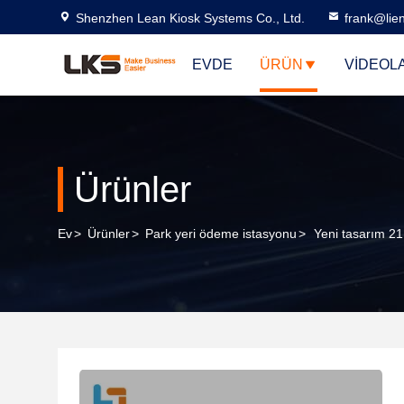
Shenzhen Lean Kiosk Systems Co., Ltd.
frank@lie
EVDE
ÜRÜN
VIDEOL
Ürünler
Ev
>
Ürünler
>
Park yeri ödeme istasyonu
>
Yeni tasarım 21