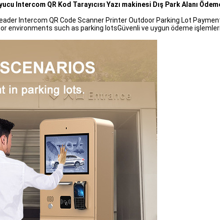
ucu Intercom QR Kod Tarayıcısı Yazı makinesi Dış Park Alanı Ödem
ader Intercom QR Code Scanner Printer Outdoor Parking Lot Payment 
oor environments such as parking lotsGüvenli ve uygun ödeme işlemleri