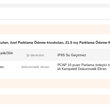
uları
,
özel Parklama Ödeme kioskuları
,
21.5 inç Parklama Ödeme K
çelik/304
Ip derecesi:
IPX5 Su Geçirmez
PCAP 10 puan Parlama önleyici öz
anı
dokunmatik ekran:
kli Kampaktif Dokunmatik Ekran