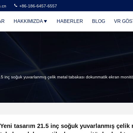
n.cn
+86-186-6457-6557
AR
HAKKIMIZDA
HABERLER
BLOG
VR GÖS
.5 inç soğuk yuvarlanmış çelik metal tabakası dokunmatik ekran monitö
Yeni tasarım 21.5 inç soğuk yuvarlanmış çelik 