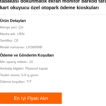
tabakası dokunmatik ekran monitör barkod tara
kart okuyucu özel otopark ödeme kioskuları
Ürün Detayları
Menşe yeri: Çin
Marka adı: LIEN
Sertifika: CE
Model numarası: LKS8899B
Ödeme ve Gönderim Koşulları
Min sipariş miktarı: 10
Ambalaj bilgileri: Plywood kapak
Teslim süresi: 5-8 iş günü
Ödeme koşulları: T/T
En İyi Fiyatı Alın