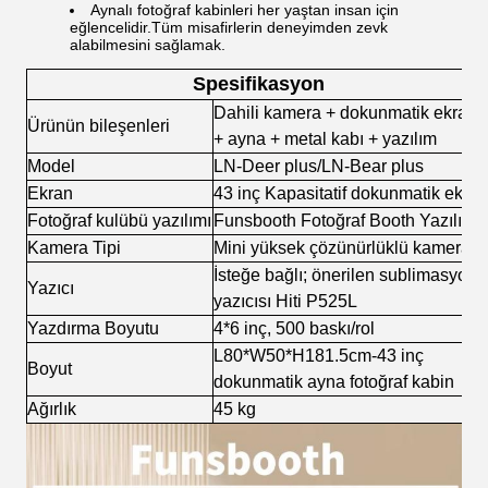
Aynalı fotoğraf kabinleri her yaştan insan için
eğlencelidir.Tüm misafirlerin deneyimden zevk
alabilmesini sağlamak.
Spesifikasyon
Dahili kamera + dokunmatik ekran
Ürünün bileşenleri
+ ayna + metal kabı + yazılım
Model
LN-Deer plus/LN-Bear plus
Ekran
43 inç Kapasitatif dokunmatik ekran
Fotoğraf kulübü yazılımı
Funsbooth Fotoğraf Booth Yazılımı
Kamera Tipi
Mini yüksek çözünürlüklü kamera
İsteğe bağlı; önerilen sublimasyon
Yazıcı
yazıcısı Hiti P525L
Yazdırma Boyutu
4*6 inç, 500 baskı/rol
L80*W50*H181.5cm-43 inç
Boyut
dokunmatik ayna fotoğraf kabin
Ağırlık
45 kg