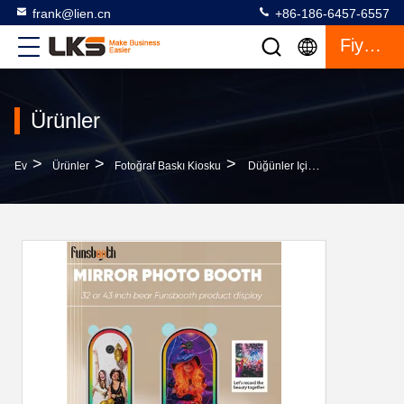
frank@lien.cn
+86-186-6457-6557
Fiyat Teklifi
Ürünler
>
>
>
Ev
Ürünler
Fotoğraf Baskı Kiosku
Düğünler Için Interaktif Aynalı Fotoğraf Çantası, Selfie Sihirli Aynalı Kamera Ile Fotoğraf Çantası