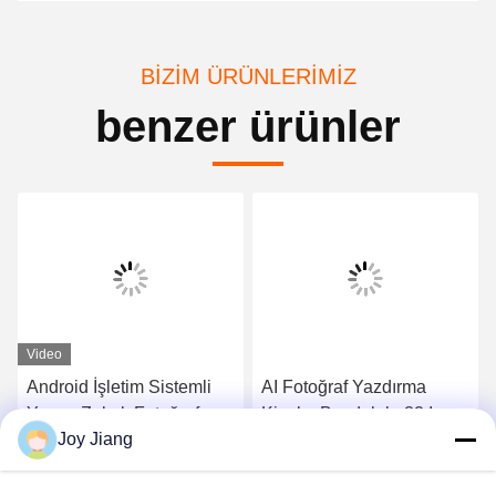
BIZIM ÜRÜNLERIMIZ
benzer ürünler
Video
Android İşletim Sistemli
AI Fotoğraf Yazdırma
Yapay Zekalı Fotoğraf
Kiosku Buzdolabı 32 Inç
Joy Jiang
Baskı Makinesi, 1 Dakika
Ekranlı ve Ödeme POS ile
Baskı Hızına Sahip
Mıknatıs Yazdırma Kiosku
En İyi Fiyatı Alın
En İyi Fiyatı Alın