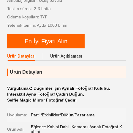
Ambalaj bilgileri: Uçuş bavulu
Teslim süresi: 2-3 hafta
Ödeme koşulları: T/T
Yetenek temini: Ayda 1000 birim
En İyi Fiyatı Alın
Ürün Detayları
Ürün Açıklaması
Ürün Detayları
Vurgulamak:
Düğünler İçin Aynalı Fotoğraf Kulübü
,
Interaktif Ayna Fotoğraf Çadırı Düğün
,
Selfie Magic Mirror Fotoğraf Çadırı
Uygulama:
Parti /Etkinlikler/Düğün/Pazarlama
Eğlence Kabini Dahili Kameralı Aynalı Fotoğraf K
Ürün Adı:
abini