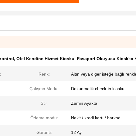
kontrol
,
Otel Kendine Hizmet Kiosku
,
Pasaport Okuyucu Kiosk'ta 
c
Renk:
Altın veya diğer isteğe bağlı renkl
Çalışma Modu:
Dokunmatik check-in kiosku
Stil:
Zemin Ayakta
Ödeme modu:
Nakit / kredi kartı / barkod
Garanti:
12 Ay