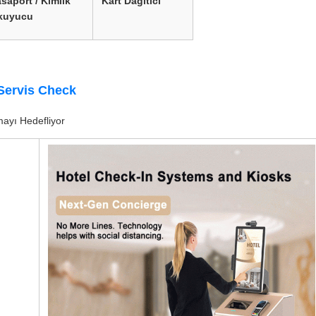
saport / Kimlik
Kart Dağıtıcı
kuyucu
 Servis Check
mayı Hedefliyor