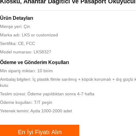
Kiosku, Anahtar Dağıtıcı ve Pasaport Okuyucu
Ürün Detayları
Menşe yeri: Çin
Marka adı: LKS or customized
Sertifika: CE, FCC
Model numarası: LKS8327
Ödeme ve Gönderim Koşulları
Min sipariş miktarı: 10 birim
Ambalaj bilgileri: İç plastik filmle sarılmış + köpük korumalı + dış güçlü 
kutu
Teslim süresi: Ödeme yapıldıktan sonra 4-7 hafta
Ödeme koşulları: T/T peşin
Yetenek temini: Ayda 1000-2000 adet
En İyi Fiyatı Alın