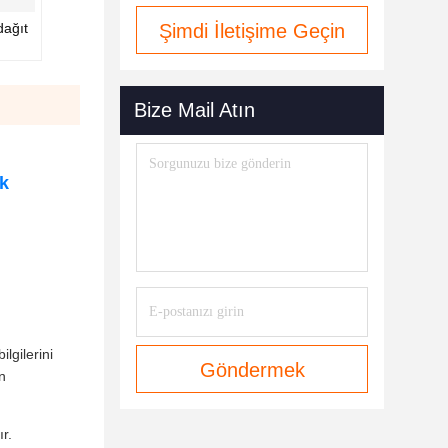
dağıt
Şimdi İletişime Geçin
Bize Mail Atın
k
lgilerini
Göndermek
n
r.