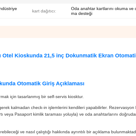
ndüstriye
Oda anahtar kartlarını okuma ve 
kart dağıtıcı:
ma desteği
u Otel Kioskunda 21,5 inç Dokunmatik Ekran Otomati
kunda Otomatik Giriş Açıklaması
mak için tasarlanmış bir self-servis kiosktur.
rek kalmadan check-in işlemlerini kendileri yapabilirler. Rezervasyon bi
 kartı veya Pasaport kimlik taraması yoluyla) ve oda anahtarlarını doğruda
bileceği ve nasıl çalıştığı hakkında ayrıntılı bir açıklama bulunmaktadı