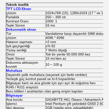
Teknik özellik
TFT LCD Ekran
çözüm
1024x768 (15); 1280x1024 (17 ″ ve 19 ″)
Parlaklık
250 ~ 300 nit
Kontrast Oranı
1000: 1
Tepki Süresi
16 ms
Dokunmatik ekran
Tür
Vandalizme karşı dayanıklı SAW dokunma
çözüm
4096 * 4096
Hatanın sapması
<2 mm
Işık geçirgenliği
≥% 92
Yüzey sertliği
7 Mohs ölçeği
Ömür
Tek bir yerde 50.000.000 kez
Tepki Süresi
16 ms'den az
Dokunma aktivasyon
10 ~ 100 g
kuvveti
Muhafaza
Dayanıklı çelik muhafaza (seçenek için farklı renkler)
Yerleşik güç kontrol paneli ve hi-fi hoparlörler.
Bilgisayar kartı ve ana gövde için ayrı ayrı iki soğutma fanı
RJ45 / RJ11 arayüzü
Boru kilitleri / anahtarları olan geniş erişim kapıları
Bilgisayar
Ana kurulu
GIGABYTE H61 /
Seavo / Advantech AIM
İşlemci
Intel Pentium çift çekirdekli G550 2.60GHz 
Veri deposu
2GB (isteğe göre yükseltilebilir)