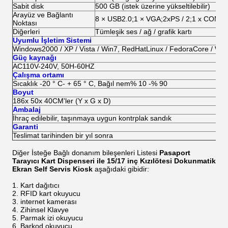
Sabit disk
500 GB (istek üzerine yükseltilebilir)
Arayüz ve Bağlantı
8 × USB2.0;1 × VGA;2xPS / 2;1 x COMM; 
Noktası
Diğerleri
Tümleşik ses / ağ / grafik kartı
Uyumlu İşletim Sistemi
Windows2000 / XP / Vista / Win7, RedHatLinux / FedoraCore / Win
Güç kaynağı
AC110V-240V, 50H-60HZ
Çalışma ortamı
Sıcaklık -20 ° C- + 65 ° C, Bağıl nem% 10 -% 90
Boyut
186x 50x 40CM'ler (Y x G x D)
Ambalaj
İhraç edilebilir, taşınmaya uygun kontrplak sandık
Garanti
Teslimat tarihinden bir yıl sonra
Diğer İsteğe Bağlı donanım bileşenleri Listesi
Pasaport
Tarayıcı Kart Dispenseri ile 15/17 inç Kızılötesi Dokunmatik
Ekran Self Servis Kiosk
aşağıdaki gibidir:
Kart dağıtıcı
RFID kart okuyucu
internet kamerası
Zihinsel Klavye
Parmak izi okuyucu
Barkod okuyucu