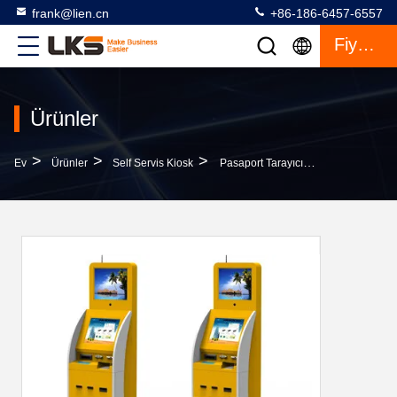
frank@lien.cn
+86-186-6457-6557
Fiyat Teklifi
Ürünler
>
>
>
Ev
Ürünler
Self Servis Kiosk
Pasaport Tarayıcı Kartı Dispenseri Self Servis Kiosk, 15/17 Inç Kızılötesi Dokunmatik Ekran