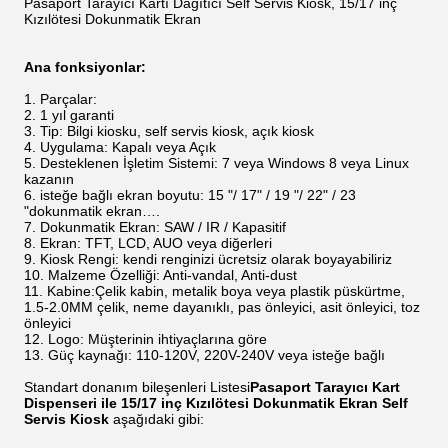
Pasaport Tarayıcı Kartı Dağıtıcı Self Servis Kiosk, 15/17 inç
Kızılötesi Dokunmatik Ekran
Ana fonksiyonlar:
Parçalar:
1 yıl garanti
Tip: Bilgi kiosku, self servis kiosk, açık kiosk
Uygulama: Kapalı veya Açık
Desteklenen İşletim Sistemi: 7 veya Windows 8 veya Linux
kazanın
isteğe bağlı ekran boyutu: 15 "/ 17" / 19 "/ 22" / 23
"dokunmatik ekran….
Dokunmatik Ekran: SAW / IR / Kapasitif
Ekran: TFT, LCD, AUO veya diğerleri
Kiosk Rengi:
kendi renginizi ücretsiz olarak boyayabiliriz
Malzeme Özelliği: Anti-vandal, Anti-dust
Kabine:
Çelik kabin, metalik boya veya plastik püskürtme,
1.5-2.0MM çelik, neme dayanıklı, pas önleyici, asit önleyici, toz
önleyici
Logo: Müşterinin ihtiyaçlarına göre
Güç kaynağı: 110-120V, 220V-240V veya isteğe bağlı
Standart donanım bileşenleri Listesi
Pasaport Tarayıcı Kart
Dispenseri ile 15/17 inç Kızılötesi Dokunmatik Ekran Self
Servis Kiosk
aşağıdaki gibi: