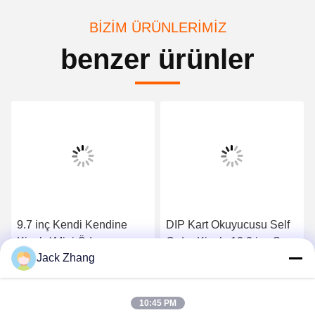
BIZIM ÜRÜNLERIMIZ
benzer ürünler
9.7 inç Kendi Kendine
DIP Kart Okuyucusu Self
Kiosk / Mini Ödeme
Order Kiosk, 13,3 inç Self
Jack Zhang
kiosklu Nakit Nakit Vericili
Servis Giriş Noktası
/ Kiosk, Bilet satış Kiosk'u
En İyi Fiyatı Alın
En İyi Fiyatı Alın
hızlı bilet satmak için
10:45 PM