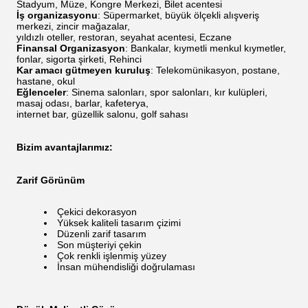
Stadyum, Müze, Kongre Merkezi, Bilet acentesi
İş organizasyonu
: Süpermarket, büyük ölçekli alışveriş
merkezi, zincir mağazalar,
yıldızlı oteller, restoran, seyahat acentesi, Eczane
Finansal Organizasyon
: Bankalar, kıymetli menkul kıymetler,
fonlar, sigorta şirketi, Rehinci
Kar amacı gütmeyen kuruluş
: Telekomünikasyon, postane,
hastane, okul
Eğlenceler
: Sinema salonları, spor salonları, kır kulüpleri,
masaj odası, barlar, kafeterya,
internet bar, güzellik salonu, golf sahası
Bizim avantajlarımız:
Zarif Görünüm
Çekici dekorasyon
Yüksek kaliteli tasarım çizimi
Düzenli zarif tasarım
Son müşteriyi çekin
Çok renkli işlenmiş yüzey
İnsan mühendisliği doğrulaması