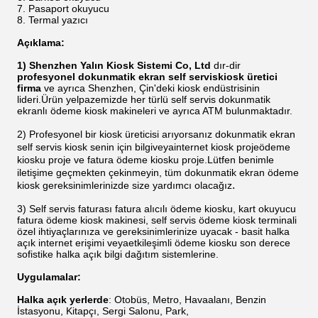
Pasaport okuyucu
Termal yazıcı
Açıklama:
1) Shenzhen Yalın Kiosk Sistemi Co, Ltd
dır-dir
profesyonel dokunmatik ekran self servis
kiosk
üretici
firma
ve ayrıca Shenzhen, Çin'deki kiosk endüstrisinin
lideri.
Ürün yelpazemizde her türlü self servis dokunmatik
ekranlı ödeme kiosk makineleri ve ayrıca ATM bulunmaktadır.
2) Profesyonel bir kiosk üreticisi arıyorsanız
dokunmatik ekran
self servis kiosk
senin için
bilgi
veya
internet kiosk
proje
ödeme
kiosku
proje ve
fatura ödeme kiosku
proje.Lütfen benimle
iletişime geçmekten çekinmeyin, tüm dokunmatik ekran ödeme
.
kiosk gereksinimlerinizde size yardımcı olacağız
3) Self servis faturası
fatura alıcılı ödeme kiosku, kart okuyucu
fatura ödeme kiosk makinesi, self servis ödeme kiosk terminali
özel ihtiyaçlarınıza ve gereksinimlerinize uyacak - basit halka
açık internet erişimi veya
etkileşimli ödeme kiosku
son derece
sofistike halka açık bilgi dağıtım sistemlerine.
Uygulamalar:
Halka açık yerlerde
: Otobüs, Metro, Havaalanı, Benzin
İstasyonu, Kitapçı, Sergi Salonu, Park,