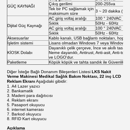
Çıkış gerilimi
200-255va
GÜÇ KAYNAĞI
Tek bir PC sağlamak için
3 ~ 20 dakika (tek 
maksimum süre
AC giriş voltaj aralığı
100 ° 240VAC
Sıklık
50Hz - 60Hz
Dijital Güç Kaynağı
AC giriş voltaj aralığı
100 ° 240VAC
Sıklık
50Hz - 60Hz
Aksesuarlar
Kablo kanalı, USB bağlantı noktaları, hoparlör
İşletim sistemi
Lisans olmadan Windows 7 veya Windows XP 
Dayanıklı çelik çerçeve, İnce ve akıllı tasar
KİOSK Dolabı
Neme dayanıklı, Antirust, Anti-asit, Anti-toz, 
ve LOGO'dur.
Paketleme
Köpük köpük ve tahta sandık ile Güvenlik P
Diğer İsteğe Bağlı Donanım Bileşenleri Listesi
LKS Nakit
Verme Makinesi Medikal Sağlık Bakım Noktası, 22 inç LCD
Reklam Ekranı
Aşağıdaki gibidir:
A4 Lazer yazıcı
Bankamatik
Madeni para dağıtıcısı
Reklam ekranı
Pasaport okuyucu
internet kamerası
Barkod okuyucu
RFID Kart okuyucu
Açıklama