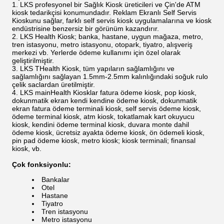
LKS profesyonel bir Sağlık Kiosk üreticileri ve Çin'de ATM
kiosk tedarikçisi konumundadır. Reklam Ekranlı Self Servis
Kioskunu sağlar, farklı self servis kiosk uygulamalarına ve kiosk
endüstrisine benzersiz bir görünüm kazandırır.
LKS Health Kiosk; banka, hastane, uygun mağaza, metro,
tren istasyonu, metro istasyonu, otopark, tiyatro, alışveriş
merkezi vb. Yerlerde ödeme kullanımı için özel olarak
geliştirilmiştir.
LKS THealth Kiosk, tüm yapıların sağlamlığını ve
sağlamlığını sağlayan 1.5mm-2.5mm kalınlığındaki soğuk rulo
çelik saclardan üretilmiştir.
LKS mainHealth Kiosklar fatura ödeme kiosk, pop kiosk,
dokunmatik ekran kendi kendine ödeme kiosk, dokunmatik
ekran fatura ödeme terminali kiosk, self servis ödeme kiosk,
ödeme terminal kiosk, atm kiosk, tokatlamak kart okuyucu
kiosk, kendini ödeme terminal kiosk, duvara monte dahil
ödeme kiosk, ücretsiz ayakta ödeme kiosk, ön ödemeli kiosk,
pin pad ödeme kiosk, metro kiosk; kiosk terminali; finansal
kiosk, vb.
Çok fonksiyonlu:
Bankalar
Otel
Hastane
Tiyatro
Tren istasyonu
Metro istasyonu