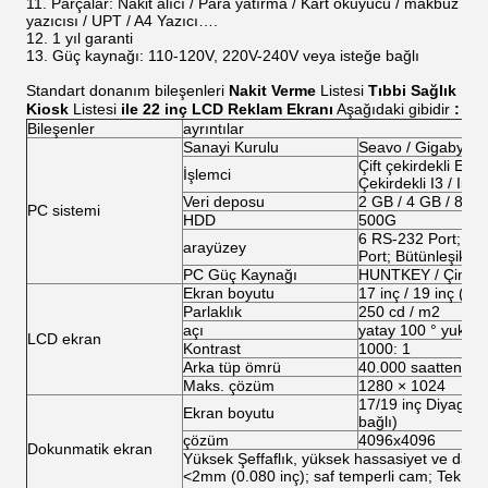
Parçalar: Nakit alıcı / Para yatırma / Kart okuyucu / makbuz
yazıcısı / UPT / A4 Yazıcı….
1 yıl garanti
Güç kaynağı: 110-120V, 220V-240V veya isteğe bağlı
Standart donanım bileşenleri
Nakit Verme
Listesi
Tıbbi Sağlık
Kiosk
Listesi
ile 22 inç LCD Reklam Ekranı
Aşağıdaki gibidir
:
Bileşenler
ayrıntılar
Sanayi Kurulu
Seavo / Gigabyte 
Çift çekirdekli E57
İşlemci
Çekirdekli I3 / I5 / 
Veri deposu
2 GB / 4 GB / 8 G
PC sistemi
HDD
500G
6 RS-232 Port; 1 L
arayüzey
Port; Bütünleşik Ne
PC Güç Kaynağı
HUNTKEY / Çin Se
Ekran boyutu
17 inç / 19 inç (8 i
Parlaklık
250 cd / m2
açı
yatay 100 ° yukarı
LCD ekran
Kontrast
1000: 1
Arka tüp ömrü
40.000 saatten faz
Maks. çözüm
1280 × 1024
17/19 inç Diyagonal
Ekran boyutu
bağlı)
çözüm
4096x4096
Dokunmatik ekran
Yüksek Şeffaflık, yüksek hassasiyet ve dayan
<2mm (0.080 inç); saf temperli cam; Tek nok