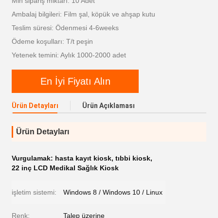
Min sipariş miktarı: 10 Adet
Ambalaj bilgileri: Film şal, köpük ve ahşap kutu
Teslim süresi: Ödenmesi 4-6weeks
Ödeme koşulları: T/t peşin
Yetenek temini: Aylık 1000-2000 adet
En İyi Fiyatı Alın
Ürün Detayları
Ürün Açıklaması
Ürün Detayları
Vurgulamak:
hasta kayıt kiosk
,
tıbbi kiosk
,
22 inç LCD Medikal Sağlık Kiosk
işletim sistemi:
Windows 8 / Windows 10 / Linux
Renk:
Talep üzerine