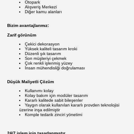
Otopark
Alışveriş Merkezi
Diğer kamu alanları
Bizim avantajlarımız:
Zarif görünüm
Çekici dekorasyon
Yüksek kaliteli tasarım kroki
Düzenli şık tasarım
Son müşteriyi çekmek
Çok renkli işlenmiş yüzey
İnsan mühendisliği doğrulaması
Düşük Maliyetli Çözüm
Kullanımı kolay
Kolay bakım için modüler tasarım
Kararlı kalitede sabit bileşenler
Yaygın olarak kullanılan kararlı provden teknolojisi
üzerine inşa edilmiştir
Komple tedarik zinciri yönetimi
24/7 işlem için tasarlanmıştır