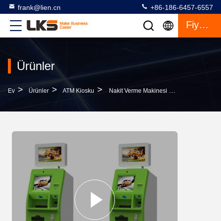
frank@lien.cn
+86-186-6457-6557
Fiyat Teklifi
Ürünler
>
>
>
Ev
Ürünler
ATM Kiosku
Nakit Verme Makinesi Medikal Sağlık Kiosku 22 İnç LCD Hasta İçin Reklam Ekranı