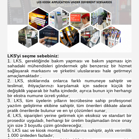
LKS'yi seçme sebebiniz:
LKS, gerektiğinde
bakım yapması ve bakım yapması için
sahadaki mühendisleri göndermek gibi benzersiz bir hizmet
sağlayarak markasını ve şirketini
uluslararası hale getirmeyi
amaçlamaktadır
;
LKS, stoklarında onlarca farklı numuneye sahiptir ve
teslimat, ihtiyaçlarınızı karşılamak için sadece küçük bir
değişiklik yaparak bir hafta içindedir, ayrıca bunun için herhangi
bir ekstra numune ücreti yoktur;
LKS, tüm üyelerin yılların tecrübesine sahip profesyonel
yazılım geliştirme ekibine sahiptir, tüm önerileri dikkate alarak
pratik önerilerde bulunur ve en iyi çözümleri sunar;
LKS, siparişleri yerine getirmek için eksiksiz ve standart bir
prosedür uyguladı, herhangi bir üretim başlamadan önce onay
için size 3 boyutlu çizim göndereceğiz;
LKS sac ve kiosk montaj fabrikalarına sahiptir, aylık verimlilik
1.000 üniteden fazladır;