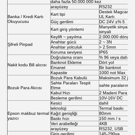
daha fazla 50.000.000 kez
arayüzey
RS232
Destek Magcard, IC
Kart tipi
Banka / Kredi Kartı
UL Kartı
Okuyucusu
Güç gerilimi
DC 24V ±% 5
Manyetik sinyal, Op
Kart giriş yöntemi
sinyali
Keylift ~ yayılma
2.000.000 döngü
Anahtar gücü
2 ~ 3N
Şifreli Pinpad
Anahtar yolculuk
> 2.5mm
Koruma seviyesi
IP65
Doğrulama oranı
% 96 veya daha y
Banknot Ekleme
Dört yol
Nakit kodu Bill alıcısı
Emanet
Bir banknot
Kapasite
1000 not Max
Bozuk Para Kabulü
Maksimum 32 jeton 
Sahte Paraları Tespit
sahte paraların yü
Bozuk Para Alıcısı
Etme
Kabul Hızı
2 Madeni Para / S
Besleme gerilimi
10V-16V DC
Kesici
dahil
teknoloji
Termal baskı
Epson makbuz termal
Kağıt genişliği
80mm
yazıcı
Baskı hızı
150 mm / s
Veri arabelleği
4KB
arayüzey
RS232, USB
Giriş gerilimi
145-290va