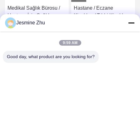
Medikal Sağlık Bürosu /
Hastane / Eczane
Hastane İçin Sağlık
Kioskları / Tıbbi Kiosklar
Jesmine Zhu
Bürosu, LKS'den Self
Avrupa MDD ve ABD
Servis Kiosk
FDCA Standardına
En İyi Fiyatı Alın
En İyi Fiyatı Alın
Uygun, Zarif Tasarım LKS
9:59 AM
Good day, what product are you looking for?
SHENZHEN LEAN KIOSK SYSTEMS CO.,
LTD.
frank@lien.cn
+86-186-6457-6557
90-8 Dayang Yolu, 2. Kat, Rentian Topluluğu, Fuhai Caddesi,