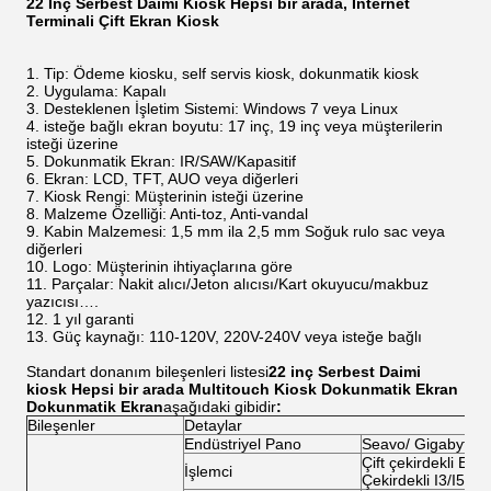
22 İnç Serbest Daimi Kiosk Hepsi bir arada, İnternet
Terminali Çift Ekran Kiosk
Tip: Ödeme kiosku, self servis kiosk, dokunmatik kiosk
Uygulama: Kapalı
Desteklenen İşletim Sistemi: Windows 7 veya Linux
isteğe bağlı ekran boyutu: 17 inç, 19 inç veya müşterilerin
isteği üzerine
Dokunmatik Ekran: IR/SAW/Kapasitif
Ekran: LCD, TFT, AUO veya diğerleri
Kiosk Rengi: Müşterinin isteği üzerine
Malzeme Özelliği: Anti-toz, Anti-vandal
Kabin Malzemesi: 1,5 mm ila 2,5 mm Soğuk rulo sac veya
diğerleri
Logo: Müşterinin ihtiyaçlarına göre
Parçalar: Nakit alıcı/Jeton alıcısı/Kart okuyucu/makbuz
yazıcısı….
1 yıl garanti
Güç kaynağı: 110-120V, 220V-240V veya isteğe bağlı
Standart donanım bileşenleri listesi
22 inç Serbest Daimi
kiosk Hepsi bir arada Multitouch Kiosk Dokunmatik Ekran
Dokunmatik Ekran
aşağıdaki gibidir
:
Bileşenler
Detaylar
Endüstriyel Pano
Seavo/ Gigabyte/
Çift çekirdekli E57
İşlemci
Çekirdekli I3/I5/I7