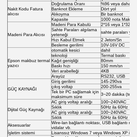
Doğrulama Oranı
%96 veya daha yü
Nakit Kodu Fatura
Banknot Ekleme
Dört yol
alıcısı
Alıkoyma
Bir banknot
Kapasite
1000 nota Maks
Madeni Para Kabulü
2*16 veya 1*32 ka
Sahte Paraları algılama
sahte paraları yük
Madeni Para Alıcısı
yeteneği
Hızı Kabul Etmek
2 Jeton/Sn
Besleme gerilimi
10V-16V DC
otomatik kesici
dahil
teknoloji
Termal baskı
Epson makbuz termal
Kağıt genişliği
80mm
yazıcı
Baskı hızı
150 mm/sn
Veri arabelleği
4KB
Arayüz
RS232, USB
Giriş gerilimi
145-290va
çıkış voltajı
200-255va
GÜÇ KAYNAĞI
Tek bir PC sağlamak için
3~20 dakika (tek P
maksimum süre
AC giriş voltajı aralığı
100~240VAC
Sıklık
50Hz ila 60Hz
Dijital Güç Kaynağı
AC giriş voltajı aralığı
100~240VAC
Sıklık
50Hz ila 60Hz
Wire-lan bağlantı noktası, USB bağlantı noktal
Aksesuarlar
vidalar vb.
İşletim sistemi
Lisanssız Windows 7 veya Windows XP işlet