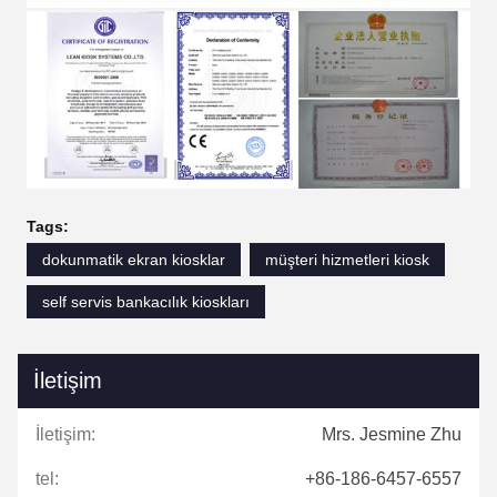
Tags:
dokunmatik ekran kiosklar
müşteri hizmetleri kiosk
self servis bankacılık kioskları
İletişim
İletişim:
Mrs. Jesmine Zhu
tel:
+86-186-6457-6557