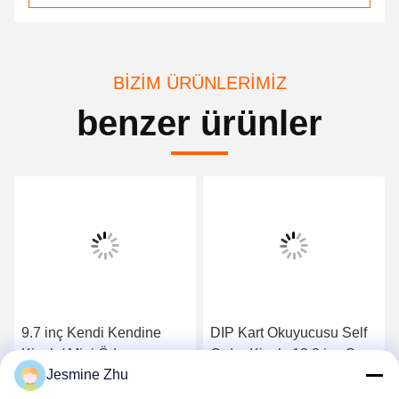
BIZIM ÜRÜNLERIMIZ
benzer ürünler
9.7 inç Kendi Kendine
DIP Kart Okuyucusu Self
Kiosk / Mini Ödeme
Order Kiosk, 13,3 inç Self
Jesmine Zhu
kiosklu Nakit Nakit Vericili
Servis Giriş Noktası
/ Kiosk, Bilet satış Kiosk'u