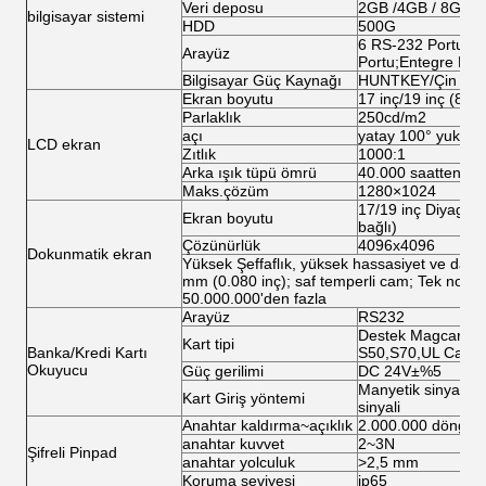
Veri deposu
2GB /4GB / 8GB
bilgisayar sistemi
HDD
500G
6 RS-232 Portu;1 
Arayüz
Portu;Entegre Net 
Bilgisayar Güç Kaynağı
HUNTKEY/Çin Sed
Ekran boyutu
17 inç/19 inç (8 inç
Parlaklık
250cd/m2
açı
yatay 100° yukarıd
LCD ekran
Zıtlık
1000:1
Arka ışık tüpü ömrü
40.000 saatten faz
Maks.çözüm
1280×1024
17/19 inç Diyagona
Ekran boyutu
bağlı)
Çözünürlük
4096x4096
Dokunmatik ekran
Yüksek Şeffaflık, yüksek hassasiyet ve dayan
mm (0.080 inç); saf temperli cam; Tek nokt
50.000.000'den fazla
Arayüz
RS232
Destek Magcard, I
Kart tipi
Banka/Kredi Kartı
S50,S70,UL Card
Okuyucu
Güç gerilimi
DC 24V±%5
Manyetik sinyal, Op
Kart Giriş yöntemi
sinyali
Anahtar kaldırma~açıklık
2.000.000 döngü
anahtar kuvvet
2~3N
Şifreli Pinpad
anahtar yolculuk
>2,5 mm
Koruma seviyesi
ip65