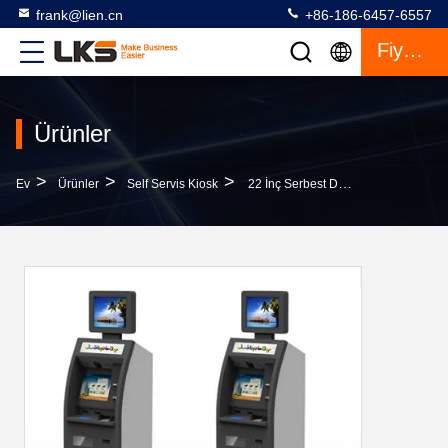
frank@lien.cn
+86-186-6457-6557
Fiyat Teklifi
Ürünler
>
>
>
Ev
Ürünler
Self Servis Kiosk
22 İnç Serbest Daimi Kiosk Hepsi Bir Arada, İnternet Terminali Çift Ekran Kiosk