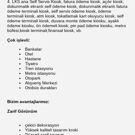
LKS ana Self Servis Kiosk, fatura ödeme kiosk, açılır kiosk,
dokunmatik ekranlı self ödeme kiosk, dokunmatik ekranlı fatura
ödeme terminali kiosk, self servis ödeme kiosk, ödeme
terminali kiosk, atm kiosk, tokatlamak kart okuyucu kiosk, self
ödeme terminali kiosk, duvara monte ödeme kiosku, ayaklı
ödeme kiosku, ön ödemeli kiosk, pin pad ödeme kiosku, metro
büfesi;kiosk terminali;finansal kiosk, vb.
Çok işlevli:
Bankalar
Otel
Hastane
Tiyatro
Tren istasyonu
Metro istasyonu
Otopark
Alışveriş Merkezi
Otobüs durakları
Bizim avantajlarımız:
Zarif Görünüm
çekici dekorasyon
Yüksek kaliteli tasarım kroki
Düzenli zarif tasarım