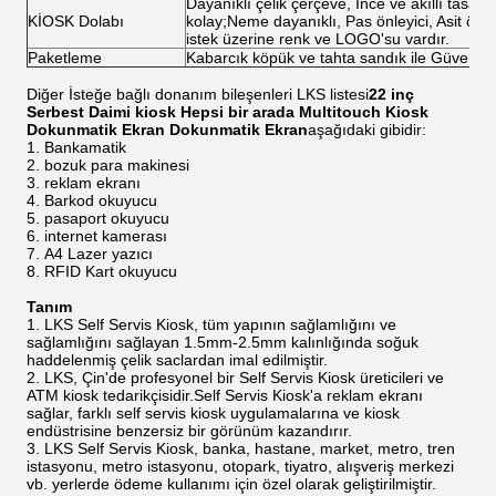
Dayanıklı çelik çerçeve, İnce ve akıllı tasar
KİOSK Dolabı
kolay;Neme dayanıklı, Pas önleyici, Asit önley
istek üzerine renk ve LOGO'su vardır.
Paketleme
Kabarcık köpük ve tahta sandık ile Güvenli
Diğer İsteğe bağlı donanım bileşenleri LKS listesi
22 inç
Serbest Daimi kiosk Hepsi bir arada Multitouch Kiosk
Dokunmatik Ekran Dokunmatik Ekran
aşağıdaki gibidir:
Bankamatik
bozuk para makinesi
reklam ekranı
Barkod okuyucu
pasaport okuyucu
internet kamerası
A4 Lazer yazıcı
RFID Kart okuyucu
Tanım
LKS Self Servis Kiosk, tüm yapının sağlamlığını ve
sağlamlığını sağlayan 1.5mm-2.5mm kalınlığında soğuk
haddelenmiş çelik saclardan imal edilmiştir.
LKS, Çin'de profesyonel bir Self Servis Kiosk üreticileri ve
ATM kiosk tedarikçisidir.Self Servis Kiosk'a reklam ekranı
sağlar, farklı self servis kiosk uygulamalarına ve kiosk
endüstrisine benzersiz bir görünüm kazandırır.
LKS Self Servis Kiosk, banka, hastane, market, metro, tren
istasyonu, metro istasyonu, otopark, tiyatro, alışveriş merkezi
vb. yerlerde ödeme kullanımı için özel olarak geliştirilmiştir.