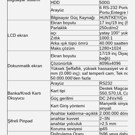
HDD
500G
6 RS-232 Portu;1 
Arayüz
Portu;Entegre Net 
Bilgisayar Güç Kaynağı
HUNTKEY/Çin Sed
Ekran boyutu
17 inç/19 inç (8 inç
Parlaklık
250cd/m2
açı
yatay 100° yukarıd
LCD ekran
Zıtlık
1000:1
Arka ışık tüpü ömrü
40.000 saatten faz
Maks.çözüm
1280×1024
17/19 inç Diyagona
Ekran boyutu
bağlı)
Çözünürlük
4096x4096
Dokunmatik ekran
Yüksek Şeffaflık, yüksek hassasiyet ve dayan
mm (0.080 inç); saf temperli cam; Tek nokt
50.000.000'den fazla
Arayüz
RS232
Destek Magcard, I
Kart tipi
Banka/Kredi Kartı
S50,S70,UL Card
Okuyucu
Güç gerilimi
DC 24V±%5
Manyetik sinyal, Op
Kart Giriş yöntemi
sinyali
Anahtar kaldırma~açıklık
2.000.000 döngü
anahtar kuvvet
2~3N
Şifreli Pinpad
anahtar yolculuk
>2,5 mm
Koruma seviyesi
ip65
Doğrulama Oranı
%96 veya daha yü