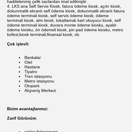
haddelenmiş çelik saclardan imal edilmiştir.
LKS ana Self Servis Kiosk, fatura ödeme kiosk, açılır kiosk,
dokunmatik ekranlı self ödeme kiosk, dokunmatik ekranlı fatura
ödeme terminali kiosk, self servis ödeme kiosk, ödeme
terminali kiosk, atm kiosk, tokatlamak kart okuyucu kiosk, self
ödeme terminali kiosk, duvara monte ödeme kiosku, ayaklı
ödeme kiosku, ön ödemeli kiosk, pin pad ödeme kiosku, metro
büfesi;kiosk terminali;finansal kiosk, vb.
Çok işlevli:
Bankalar
Otel
Hastane
Tiyatro
Tren istasyonu
Metro istasyonu
Otopark
Alışveriş Merkezi
Bizim avantajlarımız:
Zarif Görünüm
çekici dekorasyon