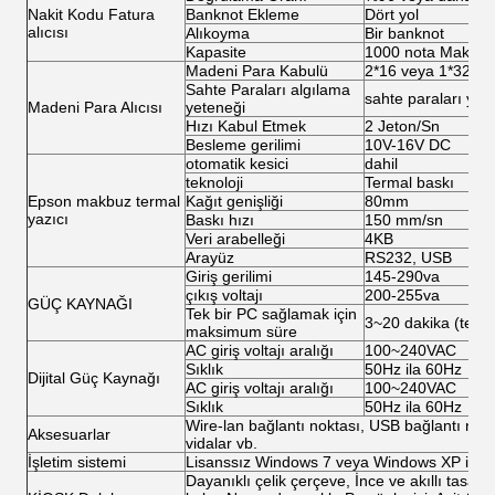
Nakit Kodu Fatura
Banknot Ekleme
Dört yol
alıcısı
Alıkoyma
Bir banknot
Kapasite
1000 nota Maks
Madeni Para Kabulü
2*16 veya 1*32 ka
Sahte Paraları algılama
sahte paraları yük
Madeni Para Alıcısı
yeteneği
Hızı Kabul Etmek
2 Jeton/Sn
Besleme gerilimi
10V-16V DC
otomatik kesici
dahil
teknoloji
Termal baskı
Epson makbuz termal
Kağıt genişliği
80mm
yazıcı
Baskı hızı
150 mm/sn
Veri arabelleği
4KB
Arayüz
RS232, USB
Giriş gerilimi
145-290va
çıkış voltajı
200-255va
GÜÇ KAYNAĞI
Tek bir PC sağlamak için
3~20 dakika (tek P
maksimum süre
AC giriş voltajı aralığı
100~240VAC
Sıklık
50Hz ila 60Hz
Dijital Güç Kaynağı
AC giriş voltajı aralığı
100~240VAC
Sıklık
50Hz ila 60Hz
Wire-lan bağlantı noktası, USB bağlantı noktal
Aksesuarlar
vidalar vb.
İşletim sistemi
Lisanssız Windows 7 veya Windows XP işlet
Dayanıklı çelik çerçeve, İnce ve akıllı tasar