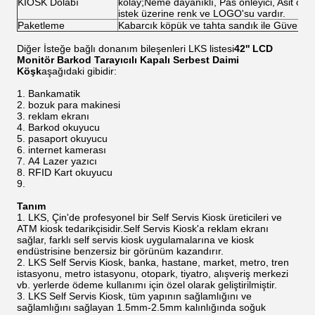
KİOSK Dolabı
kolay;Neme dayanıklı, Pas önleyici, Asit önley
istek üzerine renk ve LOGO'su vardır.
Paketleme
Kabarcık köpük ve tahta sandık ile Güvenli
Diğer İsteğe bağlı donanım bileşenleri LKS listesi
42'' LCD
Monitör Barkod Tarayıcılı Kapalı Serbest Daimi
Köşk
aşağıdaki gibidir:
Bankamatik
bozuk para makinesi
reklam ekranı
Barkod okuyucu
pasaport okuyucu
internet kamerası
A4 Lazer yazıcı
RFID Kart okuyucu
Tanım
LKS, Çin'de profesyonel bir Self Servis Kiosk üreticileri ve
ATM kiosk tedarikçisidir.Self Servis Kiosk'a reklam ekranı
sağlar, farklı self servis kiosk uygulamalarına ve kiosk
endüstrisine benzersiz bir görünüm kazandırır.
LKS Self Servis Kiosk, banka, hastane, market, metro, tren
istasyonu, metro istasyonu, otopark, tiyatro, alışveriş merkezi
vb. yerlerde ödeme kullanımı için özel olarak geliştirilmiştir.
LKS Self Servis Kiosk, tüm yapının sağlamlığını ve
sağlamlığını sağlayan 1.5mm-2.5mm kalınlığında soğuk