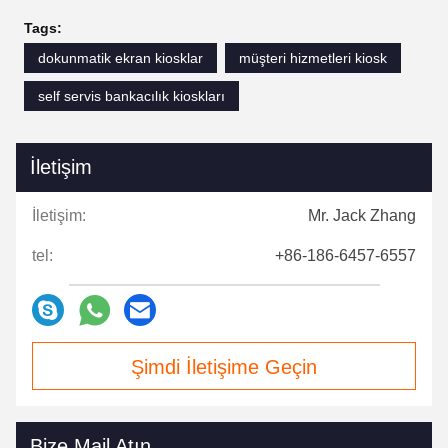
Tags:
dokunmatik ekran kiosklar
müşteri hizmetleri kiosk
self servis bankacılık kioskları
İletişim
İletişim:
Mr. Jack Zhang
tel:
+86-186-6457-6557
Şimdi İletişime Geçin
Bize Mail Atın