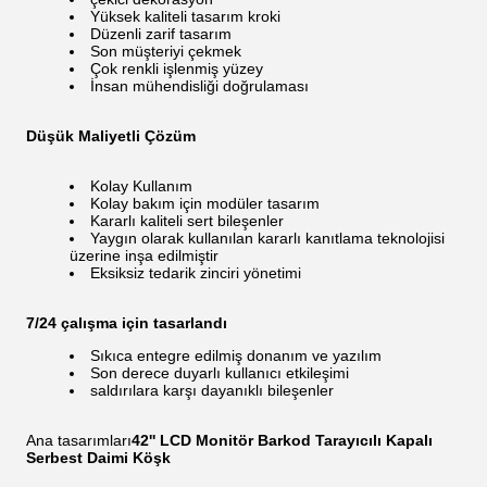
Yüksek kaliteli tasarım kroki
Düzenli zarif tasarım
Son müşteriyi çekmek
Çok renkli işlenmiş yüzey
İnsan mühendisliği doğrulaması
Düşük Maliyetli Çözüm
Kolay Kullanım
Kolay bakım için modüler tasarım
Kararlı kaliteli sert bileşenler
Yaygın olarak kullanılan kararlı kanıtlama teknolojisi
üzerine inşa edilmiştir
Eksiksiz tedarik zinciri yönetimi
7/24 çalışma için tasarlandı
Sıkıca entegre edilmiş donanım ve yazılım
Son derece duyarlı kullanıcı etkileşimi
saldırılara karşı dayanıklı bileşenler
Ana tasarımları
42'' LCD Monitör Barkod Tarayıcılı Kapalı
Serbest Daimi Köşk