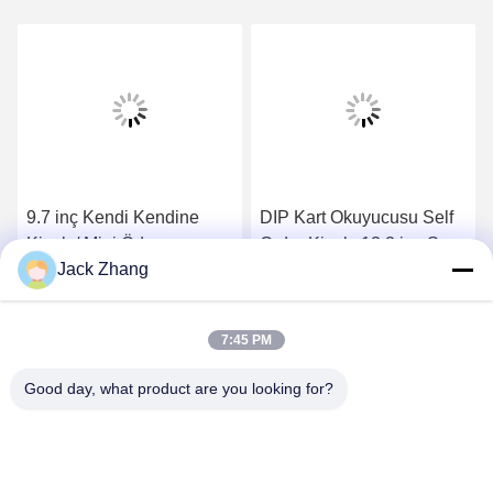
9.7 inç Kendi Kendine
DIP Kart Okuyucusu Self
Kiosk / Mini Ödeme
Order Kiosk, 13,3 inç Self
Jack Zhang
kiosklu Nakit Nakit Vericili
Servis Giriş Noktası
/ Kiosk, Bilet satış Kiosk'u
En İyi Fiyatı Alın
En İyi Fiyatı Alın
hızlı bilet satmak için
7:45 PM
Good day, what product are you looking for?
SHENZHEN LEAN KIOSK SYSTEMS CO.,