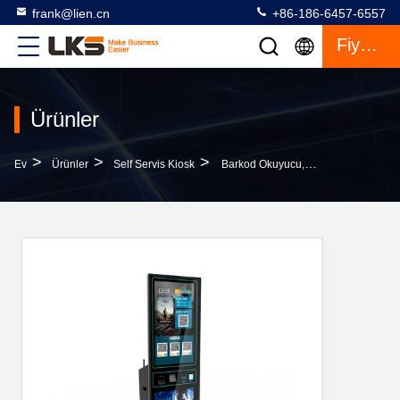
frank@lien.cn
+86-186-6457-6557
Fiyat Teklifi
Ürünler
>
>
>
Ev
Ürünler
Self Servis Kiosk
Barkod Okuyucu, 42'' LCD Monitörlü Kapalı Serbest Daimi Elektronik Kiosklar