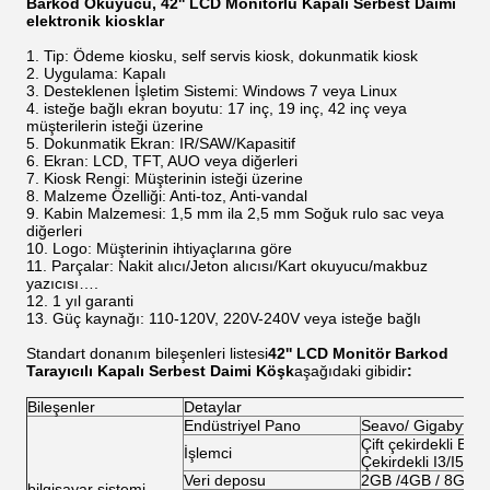
Barkod Okuyucu, 42'' LCD Monitörlü Kapalı Serbest Daimi
elektronik kiosklar
Tip: Ödeme kiosku, self servis kiosk, dokunmatik kiosk
Uygulama: Kapalı
Desteklenen İşletim Sistemi: Windows 7 veya Linux
isteğe bağlı ekran boyutu: 17 inç, 19 inç, 42 inç veya
müşterilerin isteği üzerine
Dokunmatik Ekran: IR/SAW/Kapasitif
Ekran: LCD, TFT, AUO veya diğerleri
Kiosk Rengi: Müşterinin isteği üzerine
Malzeme Özelliği: Anti-toz, Anti-vandal
Kabin Malzemesi: 1,5 mm ila 2,5 mm Soğuk rulo sac veya
diğerleri
Logo: Müşterinin ihtiyaçlarına göre
Parçalar: Nakit alıcı/Jeton alıcısı/Kart okuyucu/makbuz
yazıcısı….
1 yıl garanti
Güç kaynağı: 110-120V, 220V-240V veya isteğe bağlı
Standart donanım bileşenleri listesi
42'' LCD Monitör Barkod
Tarayıcılı Kapalı Serbest Daimi Köşk
aşağıdaki gibidir
:
Bileşenler
Detaylar
Endüstriyel Pano
Seavo/ Gigabyte/
Çift çekirdekli E57
İşlemci
Çekirdekli I3/I5/I7
Veri deposu
2GB /4GB / 8GB
bilgisayar sistemi