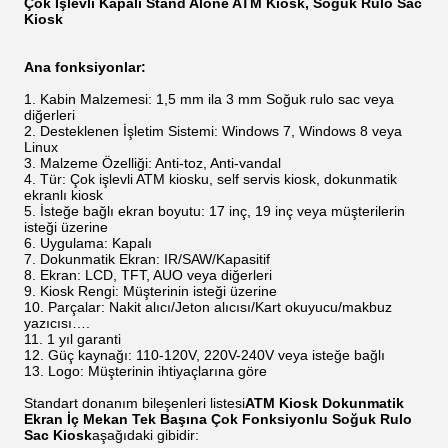
Çok İşlevli Kapalı Stand Alone ATM Kiosk, Soğuk Rulo Sac
Kiosk
Ana fonksiyonlar:
Kabin Malzemesi: 1,5 mm ila 3 mm Soğuk rulo sac veya
diğerleri
Desteklenen İşletim Sistemi: Windows 7, Windows 8 veya
Linux
Malzeme Özelliği: Anti-toz, Anti-vandal
Tür: Çok işlevli ATM kiosku, self servis kiosk, dokunmatik
ekranlı kiosk
İsteğe bağlı ekran boyutu: 17 inç, 19 inç veya müşterilerin
isteği üzerine
Uygulama: Kapalı
Dokunmatik Ekran: IR/SAW/Kapasitif
Ekran: LCD, TFT, AUO veya diğerleri
Kiosk Rengi: Müşterinin isteği üzerine
Parçalar: Nakit alıcı/Jeton alıcısı/Kart okuyucu/makbuz
yazıcısı….
1 yıl garanti
Güç kaynağı: 110-120V, 220V-240V veya isteğe bağlı
Logo: Müşterinin ihtiyaçlarına göre
Standart donanım bileşenleri listesi
ATM Kiosk Dokunmatik
Ekran İç Mekan Tek Başına Çok Fonksiyonlu Soğuk Rulo
Sac Kiosk
aşağıdaki gibidir: