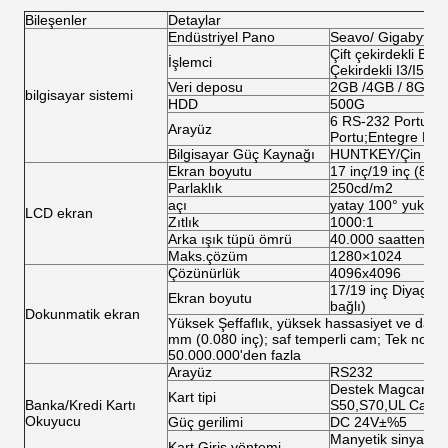
Bileşenler
Detaylar
Endüstriyel Pano
Seavo/ Gigabyte/
Çift çekirdekli E57
İşlemci
Çekirdekli I3/I5/I7
Veri deposu
2GB /4GB / 8GB
bilgisayar sistemi
HDD
500G
6 RS-232 Portu;1 
Arayüz
Portu;Entegre Net 
Bilgisayar Güç Kaynağı
HUNTKEY/Çin Sed
Ekran boyutu
17 inç/19 inç (8 inç
Parlaklık
250cd/m2
açı
yatay 100° yukarıd
LCD ekran
Zıtlık
1000:1
Arka ışık tüpü ömrü
40.000 saatten faz
Maks.çözüm
1280×1024
Çözünürlük
4096x4096
17/19 inç Diyagona
Ekran boyutu
bağlı)
Dokunmatik ekran
Yüksek Şeffaflık, yüksek hassasiyet ve dayan
mm (0.080 inç); saf temperli cam; Tek nokt
50.000.000'den fazla
Arayüz
RS232
Destek Magcard, I
Kart tipi
Banka/Kredi Kartı
S50,S70,UL Card
Okuyucu
Güç gerilimi
DC 24V±%5
Manyetik sinyal, Op
Kart Giriş yöntemi