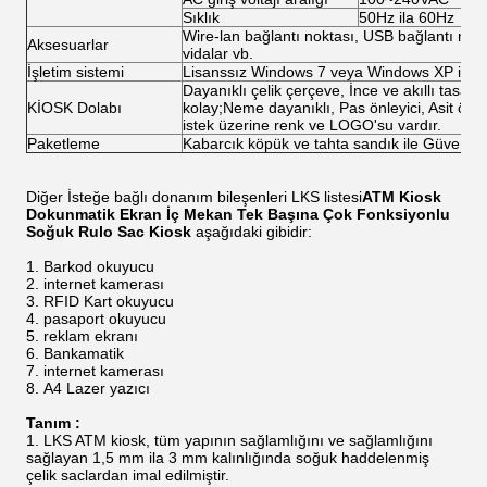
Sıklık
50Hz ila 60Hz
Wire-lan bağlantı noktası, USB bağlantı noktal
Aksesuarlar
vidalar vb.
İşletim sistemi
Lisanssız Windows 7 veya Windows XP işlet
Dayanıklı çelik çerçeve, İnce ve akıllı tasar
KİOSK Dolabı
kolay;Neme dayanıklı, Pas önleyici, Asit önley
istek üzerine renk ve LOGO'su vardır.
Paketleme
Kabarcık köpük ve tahta sandık ile Güvenli
Diğer İsteğe bağlı donanım bileşenleri LKS listesi
ATM Kiosk
Dokunmatik Ekran İç Mekan Tek Başına Çok Fonksiyonlu
Soğuk Rulo Sac Kiosk
aşağıdaki gibidir:
Barkod okuyucu
internet kamerası
RFID Kart okuyucu
pasaport okuyucu
reklam ekranı
Bankamatik
internet kamerası
A4 Lazer yazıcı
Tanım :
LKS ATM kiosk, tüm yapının sağlamlığını ve sağlamlığını
sağlayan 1,5 mm ila 3 mm kalınlığında soğuk haddelenmiş
çelik saclardan imal edilmiştir.