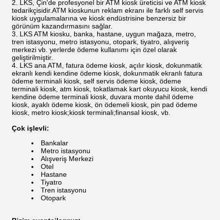
LKS, Çin'de profesyonel bir ATM kiosk üreticisi ve ATM kiosk
tedarikçisidir.ATM kioskunun reklam ekranı ile farklı self servis
kiosk uygulamalarına ve kiosk endüstrisine benzersiz bir
görünüm kazandırmasını sağlar.
LKS ATM kiosku, banka, hastane, uygun mağaza, metro,
tren istasyonu, metro istasyonu, otopark, tiyatro, alışveriş
merkezi vb. yerlerde ödeme kullanımı için özel olarak
geliştirilmiştir.
LKS ana ATM, fatura ödeme kiosk, açılır kiosk, dokunmatik
ekranlı kendi kendine ödeme kiosk, dokunmatik ekranlı fatura
ödeme terminali kiosk, self servis ödeme kiosk, ödeme
terminali kiosk, atm kiosk, tokatlamak kart okuyucu kiosk, kendi
kendine ödeme terminali kiosk, duvara monte dahil ödeme
kiosk, ayaklı ödeme kiosk, ön ödemeli kiosk, pin pad ödeme
kiosk, metro kiosk;kiosk terminali;finansal kiosk, vb.
Çok işlevli:
Bankalar
Metro istasyonu
Alışveriş Merkezi
Otel
Hastane
Tiyatro
Tren istasyonu
Otopark