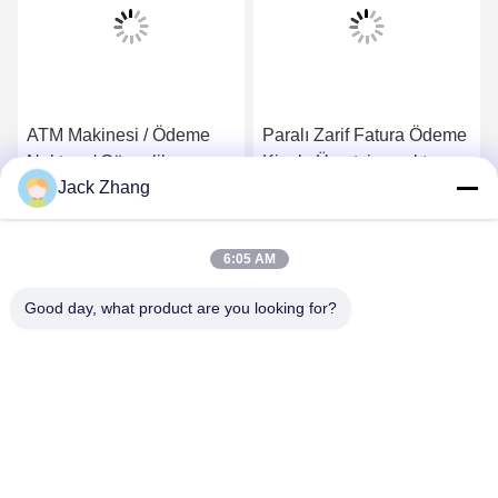
ATM Makinesi / Ödeme
Paralı Zarif Fatura Ödeme
Noktası / Güvenlik
Kiosk, Ücretsiz ayakta ve
Jack Zhang
Bileşenleri ve LKS
duvara monte tasarım,
Çin'den Özel Tasarım ile
Uygun maliyetli ATM
En İyi Fiyatı Alın
En İyi Fiyatı Alın
Ödeme Makinesi
Kiosk, Tek elden çözüm
6:05 AM
Good day, what product are you looking for?
SHENZHEN LEAN KIOSK SYSTEMS CO.,
LTD.
frank@lien.cn