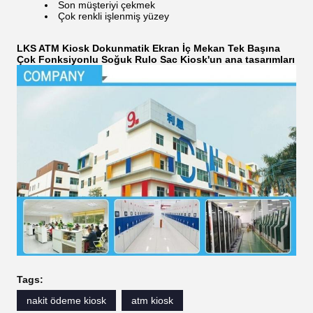
Son müşteriyi çekmek
Çok renkli işlenmiş yüzey
LKS ATM Kiosk Dokunmatik Ekran İç Mekan Tek Başına
Çok Fonksiyonlu Soğuk Rulo Sac Kiosk'un ana tasarımları
Tags:
nakit ödeme kiosk
atm kiosk