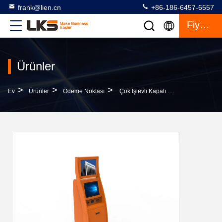
frank@lien.cn
+86-186-6457-6557
Fiyat Teklifi
Ürünler
>
>
>
Ev
Ürünler
Ödeme Noktası
Çok İşlevli Kapalı Stand Alone ATM Kiosk, Soğuk Rulo Sac Kiosk