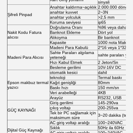
sinyali
Anahtar kaldırma~açıklık
2.000.000 döngü
anahtar kuvvet
2~3N
Şifreli Pinpad
anahtar yolculuk
>2,5 mm
Koruma seviyesi
ip65
Doğrulama Oranı
%96 veya daha yü
Nakit Kodu Fatura
Banknot Ekleme
Dört yol
alıcısı
Alıkoyma
Bir banknot
Kapasite
1000 nota Maks
Madeni Para Kabulü
2*16 veya 1*32 ka
Sahte Paraları algılama
sahte paraları yük
Madeni Para Alıcısı
yeteneği
Hızı Kabul Etmek
2 Jeton/Sn
Besleme gerilimi
10V-16V DC
otomatik kesici
dahil
teknoloji
Termal baskı
Epson makbuz termal
Kağıt genişliği
80mm
yazıcı
Baskı hızı
150 mm/sn
Veri arabelleği
4KB
Arayüz
RS232, USB
Giriş gerilimi
145-290va
çıkış voltajı
200-255va
GÜÇ KAYNAĞI
Tek bir PC sağlamak için
3~20 dakika (tek P
maksimum süre
AC giriş voltajı aralığı
100~240VAC
Sıklık
50Hz ila 60Hz
Dijital Güç Kaynağı
AC giriş voltajı aralığı
100~240VAC