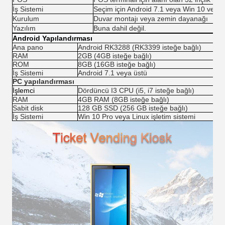
İş Sistemi
Seçim için Android 7.1 veya Win 10 veya
Kurulum
Duvar montajı veya zemin dayanağı
Yazılım
Buna dahil değil.
Android Yapılandırması
Ana pano
Android RK3288 (RK3399 isteğe bağlı)
RAM
2GB (4GB isteğe bağlı)
ROM
8GB (16GB isteğe bağlı)
İş Sistemi
Android 7.1 veya üstü
PC yapılandırması
İşlemci
Dördüncü I3 CPU (i5, i7 isteğe bağlı)
RAM
4GB RAM (8GB isteğe bağlı)
Sabit disk
128 GB SSD (256 GB isteğe bağlı)
İş Sistemi
Win 10 Pro veya Linux işletim sistemi