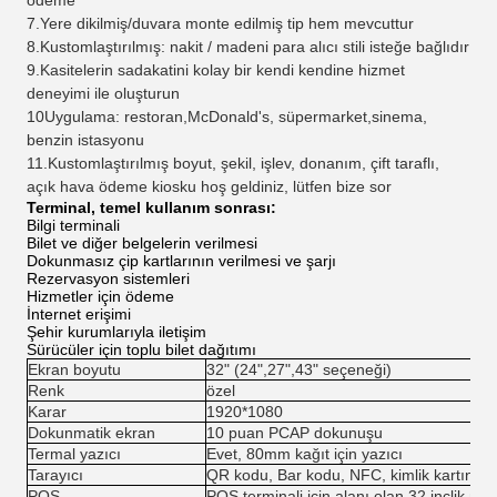
ödeme
7.Yere dikilmiş/duvara monte edilmiş tip hem mevcuttur
8.Kustomlaştırılmış: nakit / madeni para alıcı stili isteğe bağlıdır
9.Kasitelerin sadakatini kolay bir kendi kendine hizmet
deneyimi ile oluşturun
10Uygulama: restoran,McDonald's, süpermarket,sinema,
benzin istasyonu
11.Kustomlaştırılmış boyut, şekil, işlev, donanım, çift taraflı,
açık hava ödeme kiosku hoş geldiniz, lütfen bize sor
Terminal, temel kullanım sonrası:
Bilgi terminali
Bilet ve diğer belgelerin verilmesi
Dokunmasız çip kartlarının verilmesi ve şarjı
Rezervasyon sistemleri
Hizmetler için ödeme
İnternet erişimi
Şehir kurumlarıyla iletişim
Sürücüler için toplu bilet dağıtımı
Ekran boyutu
32" (24",27",43" seçeneği)
Renk
özel
Karar
1920*1080
Dokunmatik ekran
10 puan PCAP dokunuşu
Termal yazıcı
Evet, 80mm kağıt için yazıcı
Tarayıcı
QR kodu, Bar kodu, NFC, kimlik kartını d
POS
POS terminali için alanı olan 32 inçlik mo