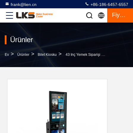
frank@lien.cn
+86-186-6457-6557
Fiyat Teklifi
Ürünler
>
>
>
Ev
Ürünler
Bilet Kiosku
43 Inç Yemek Siparişi Self Servis Fatura Ödeme Nakit Alıcısı Bilet Otomatı