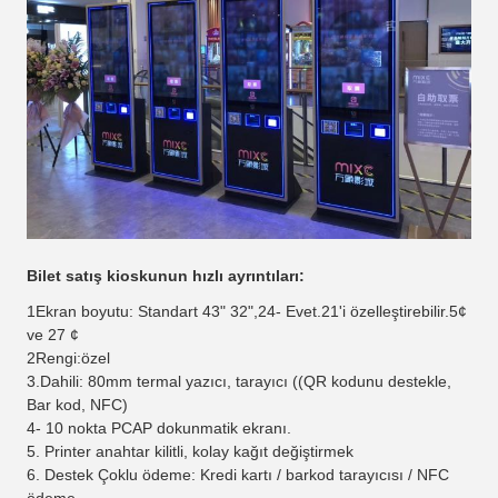
Bilet satış kioskunun hızlı ayrıntıları:
1Ekran boyutu: Standart 43" 32",24
- Evet.
21'i özelleştirebilir.5
¢
ve 27 ¢
2Rengi:
özel
3.Dahili: 80mm termal yazıcı, tarayıcı ((QR kodunu destekle,
Bar kod, NFC)
4- 10 nokta PCAP dokunmatik ekranı.
5. Printer anahtar kilitli, kolay kağıt değiştirmek
6. Destek Çoklu ödeme: Kredi kartı / barkod tarayıcısı / NFC