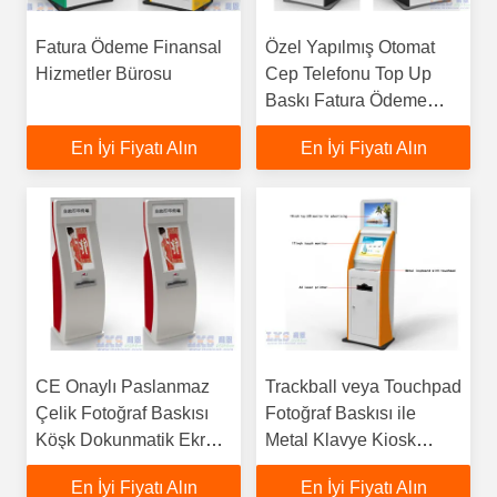
Fatura Ödeme Finansal
Özel Yapılmış Otomat
Hizmetler Bürosu
Cep Telefonu Top Up
Baskı Fatura Ödeme
Kioskunu İndirin
En İyi Fiyatı Alın
En İyi Fiyatı Alın
CE Onaylı Paslanmaz
Trackball veya Touchpad
Çelik Fotoğraf Baskısı
Fotoğraf Baskısı ile
Köşk Dokunmatik Ekran
Metal Klavye Kiosk
Hepsi Bir PC Kioskunda
Reklam için LCD
En İyi Fiyatı Alın
En İyi Fiyatı Alın
Monitör