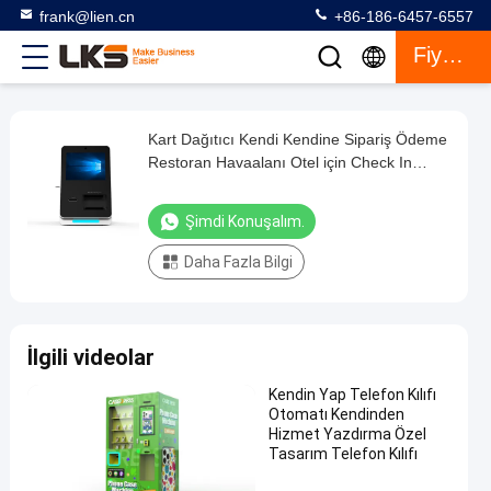
frank@lien.cn
+86-186-6457-6557
Fiyat Teklifi
Kart Dağıtıcı Kendi Kendine Sipariş Ödeme
Kart
Restoran Havaalanı Otel için Check In
Dağıtıcı
Kiosk
Kendi
Şimdi Konuşalım.
Kendine
Daha Fazla Bilgi
Sipariş
Ödeme
Restoran
İlgili videolar
Havaalanı
Otel
Kendin Yap Telefon Kılıfı
Otomatı Kendinden
için
Hizmet Yazdırma Özel
Check
Tasarım Telefon Kılıfı
In