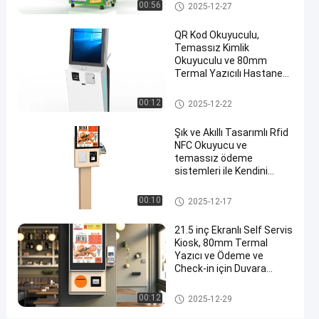
Self Servis kiosk
00:56
2025-12-27
Kiosk
Şimdi
QR Kod Okuyuculu,
Self
Temassız Kimlik
2025-
9238
konuşalım.
Servis
Okuyuculu ve 80mm
08-06
görüşler
kiosk
Paylaş
Termal Yazıcılı Hastane
Self Servis Kiosk
#
Self Servis kiosk
00:12
2025-12-22
dokunmatik
Şık ve Akıllı Tasarımlı Rfid
ekran
NFC Okuyucu ve
kiosklar
temassız ödeme
#
sistemleri ile Kendini
müşteri
sipariş eden Kiosk
hizmetleri
Makinesi
Self Servis kiosk
00:10
2025-12-17
kiosk
#
21.5 inç Ekranlı Self Servis
self servis
Kiosk, 80mm Termal
Yazıcı ve Ödeme ve
bankacılık
Check-in için Duvara
kioskları
Montaj
Ç
Self Servis kiosk
00:12
2025-12-29
i