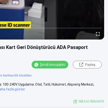
sı Kart Geri Dönüştürücü ADA Pasaport
Şimdi konuşalım.
Paylaş
is bankacılık kioskları
ajı: 100-240V Uygulama: Otel, Tatil, Hükümet, Alışveriş Merkezi,
aha fazla göster
MESAJ BIRAKIN