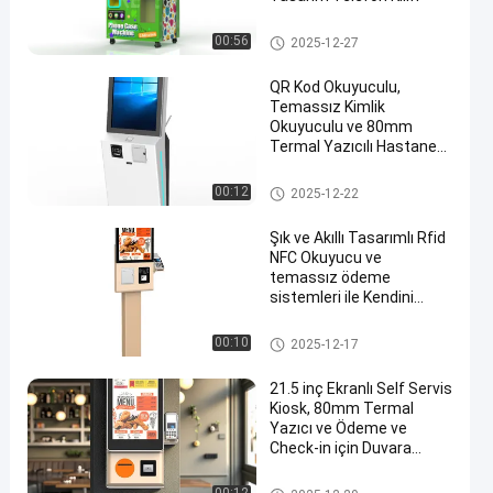
Self Servis kiosk
00:56
2025-12-27
QR Kod Okuyuculu,
Temassız Kimlik
Okuyuculu ve 80mm
Termal Yazıcılı Hastane
Self Servis Kiosk
Self Servis kiosk
00:12
2025-12-22
Şık ve Akıllı Tasarımlı Rfid
NFC Okuyucu ve
temassız ödeme
sistemleri ile Kendini
sipariş eden Kiosk
Makinesi
Self Servis kiosk
00:10
2025-12-17
21.5 inç Ekranlı Self Servis
Kiosk, 80mm Termal
Yazıcı ve Ödeme ve
Check-in için Duvara
Montaj
Self Servis kiosk