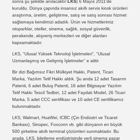
sonra şu şekilde anılacaktır:
LKS
) 6 Mayıs 2011'de
kuruldu. Dünya çapında insansız akıllı servis kiosk ürünleri
araştırma, üretim, geliştirme, satış ve satış sonrası hizmet
sağlamaya kendimizi adadık. Ürün ve hizmetlerimiz
otoparklar, oteller, sinema, sağlık, sosyal güvenlik,
perakende, alışveriş merkezleri ve diğer alanları
kapsamaktadır.
LKS, “Ulusal Yüksek Teknoloji İşletmeleri”, “Ulusal
Uzmanlaşmış ve Gelişmiş İşletmeler” e aittir.
Bir dizi Bağımsız Fikri Mülkiyet Hakkı, Patent, Ticari
Marka, Yazılım Telif Hakkı aldık. Şu anda 12 adet Tasarım
Patenti, 6 adet Buluş Patenti, 16 adet Bilgisayar Yazılım
Telif Hakkı Tescil Tedbiri, 12 adet Faydalı Model, 26 Ticari
Marka, 5 adet CCC sertifikası ve 10 adet CE sertifikamız
bulunmaktadır.
LKS, Walmart, HuaWei, ICBC (Çin Endüstri ve Ticaret
Bankası), Sinopec, Foxconn vb. gibi dünyanın en büyük
500 şirketine akıllı terminal çözümleri sunmaktadır. Bu
arada, LKS, biletleme endüstrisinde yerli sinema pazar