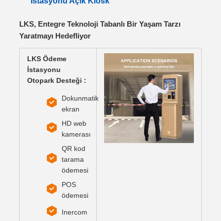
İstasyonu Açık Kiosk
LKS, Entegre Teknoloji Tabanlı Bir Yaşam Tarzı
Yaratmayı Hedefliyor
LKS Ödeme
İstasyonu
Otopark Desteği :
Dokunmatik
ekran
HD web
kamerası
QR kod
tarama
ödemesi
POS
ödemesi
Inercom