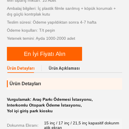
Min sipariş miktarı: 10 Adet
Ambalaj bilgileri: İç plastik filmle sarılmış + köpük korumalı +
dış güçlü kontrplak kutu
Teslim süresi: Ödeme yapıldıktan sonra 4-7 hafta
Ödeme koşulları: T/t peşin
Yetenek temini: Ayda 1000-2000 adet
En İyi Fiyatı Alın
Ürün Detayları
Ürün Açıklaması
Ürün Detayları
Vurgulamak:
Araç Parkı Ödemesi İstasyonu
,
Interkomlu Otopark Ödeme İstasyonu
,
Yol içi giriş park kiosku
15 inç / 17 inç / 21,5 inç kapasitif dokunm
Dokunma Ekranı:
atik ekran