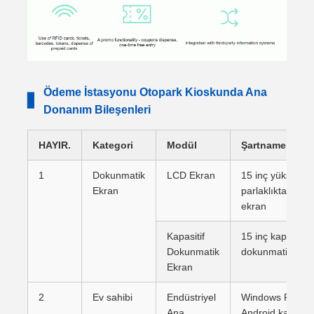
Ödeme İstasyonu Otopark Kioskunda Ana
▋
Donanım Bileşenleri
HAYIR.
Kategori
Modül
Şartname
1
Dokunmatik
LCD Ekran
15 inç yüksek
Ekran
parlaklıkta LCD
ekran
Kapasitif
15 inç kapasitif
Dokunmatik
dokunmatik ekr
Ekran
2
Ev sahibi
Endüstriyel
Windows PC ve
Ana
Android kartı