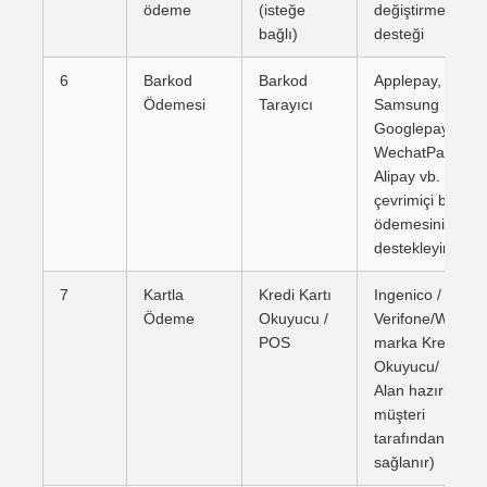
ödeme
(isteğe
değiştirme
bağlı)
desteği
6
Barkod
Barkod
Applepay,
Ödemesi
Tarayıcı
Samsung Pay,
Googlepay,
WechatPay,
Alipay vb. gibi
çevrimiçi barkod
ödemesini
destekleyin.
7
Kartla
Kredi Kartı
Ingenico /
Ödeme
Okuyucu /
Verifone/Worldli
POS
marka Kredi Kar
Okuyucu/ POS (
Alan hazırlığı
müşteri
tarafından
sağlanır)