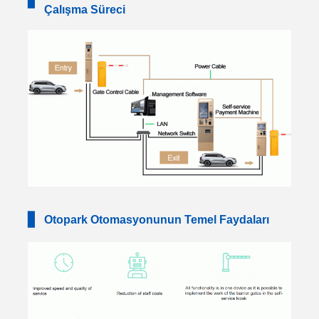
▋
Çalışma Süreci
▋
Otopark Otomasyonunun Temel Faydaları