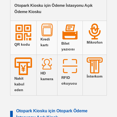
Otopark Kiosku için Ödeme İstasyonu Açık
Ödeme Kiosku
Kredi
Mikrofon
Bilet
QR kodu
kartı
yazıcısı
HD
İnterkom
RFID
Nakit
kamera
okuyucu
kabul
eden
Otopark Kiosku için Otopark Ödeme
▋