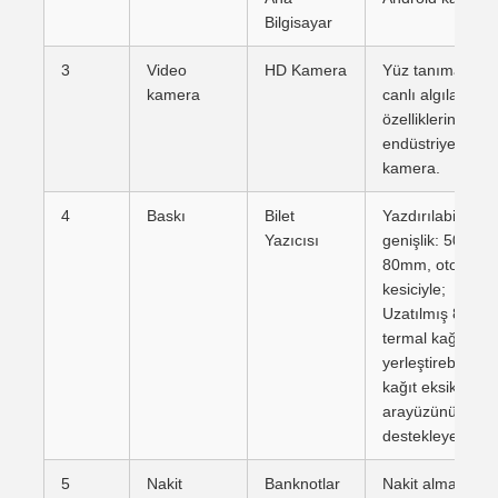
Bilgisayar
3
Video
HD Kamera
Yüz tanıma ve
kamera
canlı algılama
özelliklerine sah
endüstriyel HD
kamera.
4
Baskı
Bilet
Yazdırılabilir
Yazıcısı
genişlik: 50mm-
80mm, otomatik
kesiciyle;
Uzatılmış 80mm
termal kağıt
yerleştirebilir,
kağıt eksik alar
arayüzünü
destekleyebilir.
5
Nakit
Banknotlar
Nakit alma ve