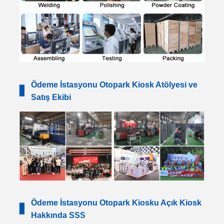
Ödeme İstasyonu Otopark Kiosk Atölyesi ve
▋
Satış Ekibi
Ödeme İstasyonu Otopark Kiosku Açık Kiosk
▋
Hakkında SSS