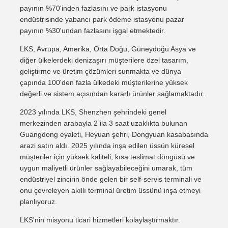
payının %70'inden fazlasını ve park istasyonu
endüstrisinde yabancı park ödeme istasyonu pazar
payının %30'undan fazlasını işgal etmektedir.
LKS, Avrupa, Amerika, Orta Doğu, Güneydoğu Asya ve
diğer ülkelerdeki denizaşırı müşterilere özel tasarım,
geliştirme ve üretim çözümleri sunmakta ve dünya
çapında 100'den fazla ülkedeki müşterilerine yüksek
değerli ve sistem açısından kararlı ürünler sağlamaktadır.
2023 yılında LKS, Shenzhen şehrindeki genel
merkezinden arabayla 2 ila 3 saat uzaklıkta bulunan
Guangdong eyaleti, Heyuan şehri, Dongyuan kasabasında
arazi satın aldı. 2025 yılında inşa edilen üssün küresel
müşteriler için yüksek kaliteli, kısa teslimat döngüsü ve
uygun maliyetli ürünler sağlayabileceğini umarak, tüm
endüstriyel zincirin önde gelen bir self-servis terminali ve
onu çevreleyen akıllı terminal üretim üssünü inşa etmeyi
planlıyoruz.
LKS'nin misyonu ticari hizmetleri kolaylaştırmaktır.