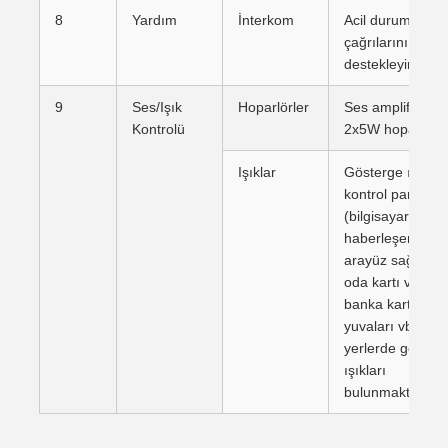
8
Yardım
İnterkom
Acil durum
çağrılarını
destekleyin
9
Ses/Işık
Hoparlörler
Ses amplifikatör
Kontrolü
2x5W hoparlör
Işıklar
Gösterge ışıklı
kontrol panosu
(bilgisayarla
haberleşen ve
arayüz sağlayan
oda kartı verme,
banka kartı, fiş
yuvaları vb.
yerlerde göster
ışıkları
bulunmaktadır.