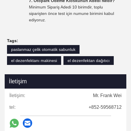
7. Otopark Ödeme Kioskunun Adedi Nedir?
Minimum Sipariş Adedi 10 birimdir, toplu
siparişten önce test için numune birimini kabul
ediyoruz.
Tags:
paslanmaz çelik otomatik sabunluk
el dezenfektanı makinesi
el dezenfektan dağıtıcı
İletişim
İletişim:
Mr. Frank Wei
tel:
+852-59568712