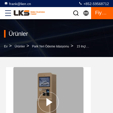
frank@lien.cn
+852-59568712
Fiyat Teklifi
Ürünler
>
>
>
Ev
Ürünler
Park Yeri Ödeme Istasyonu
15 Inçlik Dokunmatik Ekranlı Otopark, Interkom Ve Galvanizli Çelik Yapısı Ile Ödeme Kiosku.