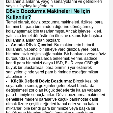
kullanım alanlarını, yaygın senaryolarını ve getirdikleri
sayısız faydayı keşfedelim.
Döviz Bozdurma Makineleri Ne İçin
Kullanılır?
Temel olarak, döviz bozdurma makineleri, fiziksel para
birimini bir para biriminden diğerine dönüştürmeyi
kolaylaştırmak için tasarlanmıştır. Ancak işlevsellikleri,
yalnızca temel dönüşümün ötesine uzanır. İşte başlıca
kullanım alanlarından bazıları:
Anında Döviz Çevrimi
: Bu makinelerin birincil
kullanımı, yabancı bir ülkeye vardığınızda yerel para
birimine hızlı erişim sağlamaktır. Bir bankada veya döviz
bürosunda uzun sıralarda beklemek yerine, sadece
kendi para biriminizi (veya USD, EUR veya GBP gibi
büyük bir uluslararası para birimini) yerleştirerek
saniyeler içinde yerel para biriminde eşdeğer miktarı
alabilirsiniz.
Küçük Değerli Döviz Bozdurma
: Birçok kez, bir
seyahatten sonra, gezginler geleneksel bürolarda
değiştirmesi zor olan küçük değerlerde kalan yabancı
para birimiyle sonuçlanırlar. Döviz bozdurma makineleri
genellikle madeni paralar ve küçük banknotlar dahil
olmak üzere çeşitli değerleri kabul eder ve bu kalan
miktarları bile kendi para biriminize veya başka bir
büyük para birimine dönüştürmenize olanak tanır.