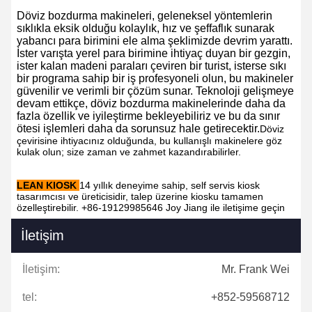
Döviz bozdurma makineleri, geleneksel yöntemlerin
sıklıkla eksik olduğu kolaylık, hız ve şeffaflık sunarak
yabancı para birimini ele alma şeklimizde devrim yarattı.
İster varışta yerel para birimine ihtiyaç duyan bir gezgin,
ister kalan madeni paraları çeviren bir turist, isterse sıkı
bir programa sahip bir iş profesyoneli olun, bu makineler
güvenilir ve verimli bir çözüm sunar. Teknoloji gelişmeye
devam ettikçe, döviz bozdurma makinelerinde daha da
fazla özellik ve iyileştirme bekleyebiliriz ve bu da sınır
ötesi işlemleri daha da sorunsuz hale getirecektir.
Döviz
çevirisine ihtiyacınız olduğunda, bu kullanışlı makinelere göz
kulak olun; size zaman ve zahmet kazandırabilirler.
LEAN KIOSK
14 yıllık deneyime sahip, self servis kiosk
tasarımcısı ve üreticisidir, talep üzerine kiosku tamamen
özelleştirebilir. +86-19129985646 Joy Jiang ile iletişime geçin
İletişim
İletişim:
Mr. Frank Wei
tel:
+852-59568712