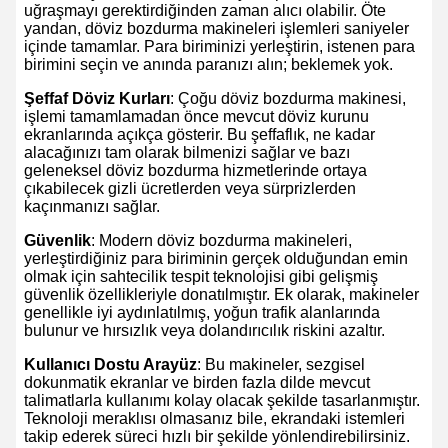
uğraşmayı gerektirdiğinden zaman alıcı olabilir. Öte
yandan, döviz bozdurma makineleri işlemleri saniyeler
içinde tamamlar. Para biriminizi yerleştirin, istenen para
birimini seçin ve anında paranızı alın; beklemek yok.
Şeffaf Döviz Kurları
: Çoğu döviz bozdurma makinesi,
işlemi tamamlamadan önce mevcut döviz kurunu
ekranlarında açıkça gösterir. Bu şeffaflık, ne kadar
alacağınızı tam olarak bilmenizi sağlar ve bazı
geleneksel döviz bozdurma hizmetlerinde ortaya
çıkabilecek gizli ücretlerden veya sürprizlerden
kaçınmanızı sağlar.
Güvenlik
: Modern döviz bozdurma makineleri,
yerleştirdiğiniz para biriminin gerçek olduğundan emin
olmak için sahtecilik tespit teknolojisi gibi gelişmiş
güvenlik özellikleriyle donatılmıştır. Ek olarak, makineler
genellikle iyi aydınlatılmış, yoğun trafik alanlarında
bulunur ve hırsızlık veya dolandırıcılık riskini azaltır.
Kullanıcı Dostu Arayüz
: Bu makineler, sezgisel
dokunmatik ekranlar ve birden fazla dilde mevcut
talimatlarla kullanımı kolay olacak şekilde tasarlanmıştır.
Teknoloji meraklısı olmasanız bile, ekrandaki istemleri
takip ederek süreci hızlı bir şekilde yönlendirebilirsiniz.