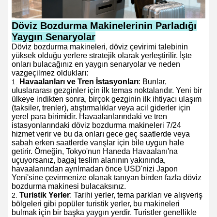
Döviz Bozdurma Makinelerinin Parladığı
Yaygın Senaryolar
Döviz bozdurma makineleri, döviz çevirimi talebinin
yüksek olduğu yerlere stratejik olarak yerleştirilir. İşte
onları bulacağınız en yaygın senaryolar ve neden
vazgeçilmez oldukları:
Havaalanları ve Tren İstasyonları
: Bunlar,
uluslararası gezginler için ilk temas noktalarıdır. Yeni bir
ülkeye indikten sonra, birçok gezginin ilk ihtiyacı ulaşım
(taksiler, trenler), atıştırmalıklar veya acil giderler için
yerel para birimidir. Havaalanlarındaki ve tren
istasyonlarındaki döviz bozdurma makineleri 7/24
hizmet verir ve bu da onları gece geç saatlerde veya
sabah erken saatlerde varışlar için bile uygun hale
getirir. Örneğin, Tokyo'nun Haneda Havaalanı'na
uçuyorsanız, bagaj teslim alanının yakınında,
havaalanından ayrılmadan önce USD'nizi Japon
Yeni'sine çevirmenize olanak tanıyan birden fazla döviz
bozdurma makinesi bulacaksınız.
Turistik Yerler
: Tarihi yerler, tema parkları ve alışveriş
bölgeleri gibi popüler turistik yerler, bu makineleri
bulmak için bir başka yaygın yerdir. Turistler genellikle