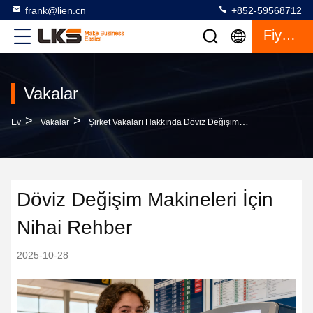
frank@lien.cn
+852-59568712
Fiyat Teklifi
Vakalar
>
>
Ev
Vakalar
Şirket Vakaları Hakkında Döviz Değişim Makineleri İçin Nihai Rehber
Döviz Değişim Makineleri İçin
Nihai Rehber
2025-10-28