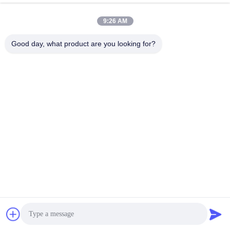
9:26 AM
Good day, what product are you looking for?
SHENZHEN LEAN KIOSK SYSTEMS CO.,
LTD.
frank@lien.cn
+852-59568712
90-8 Dayang Yolu, 2. Kat, Rentian Topluluğu, Fuhai Caddesi,
Baoan Bölgesi, Shenzhen, Guangdong, Çin
Çin İyi Kalite Park yeri ödeme istasyonu Tedarikçi. telif hakkı © 2014-2026
Shenzhen Lean Kiosk Systems Co., Ltd. . Her hakkı saklıdır.