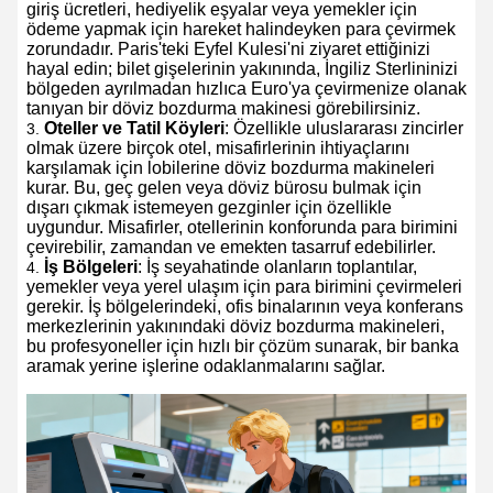
giriş ücretleri, hediyelik eşyalar veya yemekler için
ödeme yapmak için hareket halindeyken para çevirmek
zorundadır. Paris'teki Eyfel Kulesi'ni ziyaret ettiğinizi
hayal edin; bilet gişelerinin yakınında, İngiliz Sterlininizi
bölgeden ayrılmadan hızlıca Euro'ya çevirmenize olanak
tanıyan bir döviz bozdurma makinesi görebilirsiniz.
Oteller ve Tatil Köyleri
: Özellikle uluslararası zincirler
olmak üzere birçok otel, misafirlerinin ihtiyaçlarını
karşılamak için lobilerine döviz bozdurma makineleri
kurar. Bu, geç gelen veya döviz bürosu bulmak için
dışarı çıkmak istemeyen gezginler için özellikle
uygundur. Misafirler, otellerinin konforunda para birimini
çevirebilir, zamandan ve emekten tasarruf edebilirler.
İş Bölgeleri
: İş seyahatinde olanların toplantılar,
yemekler veya yerel ulaşım için para birimini çevirmeleri
gerekir. İş bölgelerindeki, ofis binalarının veya konferans
merkezlerinin yakınındaki döviz bozdurma makineleri,
bu profesyoneller için hızlı bir çözüm sunarak, bir banka
aramak yerine işlerine odaklanmalarını sağlar.