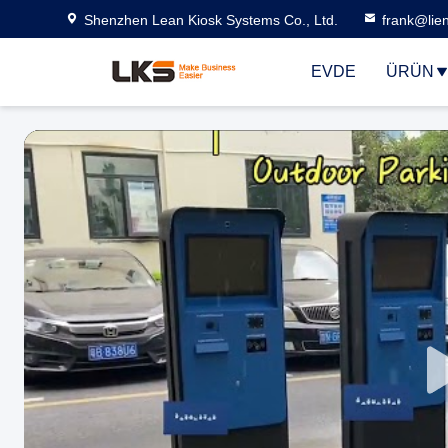
Shenzhen Lean Kiosk Systems Co., Ltd.
frank@lie
EVDE
ÜRÜN