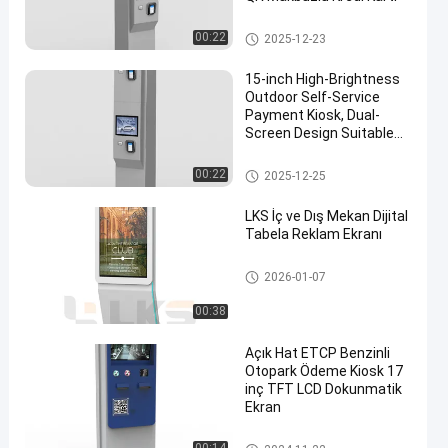
Dışarıdaki Kiosk
00:22
2025-12-23
15-inch High-Brightness
Outdoor Self-Service
Payment Kiosk, Dual-
Screen Design Suitable
for Trucks and Cars,
Independent and
Dışarıdaki Kiosk
00:22
2025-12-25
Convenient Payment
LKS İç ve Dış Mekan Dijital
Tabela Reklam Ekranı
Dijital sinyal
2026-01-07
00:38
Açık Hat ETCP Benzinli
Otopark Ödeme Kiosk 17
inç TFT LCD Dokunmatik
Ekran
Dışarıdaki Kiosk