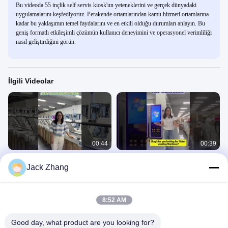
Bu videoda 55 inçlik self servis kiosk'un yeteneklerini ve gerçek dünyadaki
uygulamalarını keşfediyoruz. Perakende ortamlarından kamu hizmeti ortamlarına
kadar bu yaklaşımın temel faydalarını ve en etkili olduğu durumları anlayın. Bu
geniş formatlı etkileşimli çözümün kullanıcı deneyimini ve operasyonel verimliliği
nasıl geliştirdiğini görün.
İlgili Videolar
00:44
00:39
Dışarıda kendi kendine ödeme
LIEN Bilet Otomatikleri Sinema
Jack Zhang
kiosku
Havaalanı Yolcu Terminalı için
Kendini Ödeyecek Kiosk
Kendine Çıkış Kiosku
Kendine Çıkış Kiosku
November 22, 2024
July 05, 2024
8:52 AM
Good day, what product are you looking for?