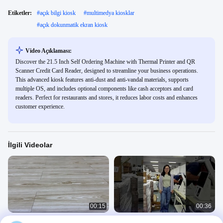
Etiketler:
#
açık bilgi kiosk
#
multimedya kiosklar
#
açık dokunmatik ekran kiosk
Video Açıklaması:
Discover the 21.5 Inch Self Ordering Machine with Thermal Printer and QR
Scanner Credit Card Reader, designed to streamline your business operations.
This advanced kiosk features anti-dust and anti-vandal materials, supports
multiple OS, and includes optional components like cash acceptors and card
readers. Perfect for restaurants and stores, it reduces labor costs and enhances
customer experience.
İlgili Videolar
00:15
00:36
Kendi Kendine Sipariş Kiosku
LIEN Çift 15.6 inçlik dokunmatik